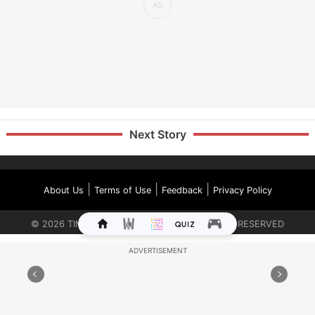
Next Story
|
|
|
About Us
Terms of Use
Feedback
Privacy Policy
©
2026
TIMES INTERNET LIMITED. ALL RIGHTS RESERVED