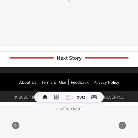
Next Story
|
|
|
About Us
Terms of Use
Feedback
Privacy Policy
©
2026
TIMES INTERNET LIMITED. ALL RIGHTS RESERVED