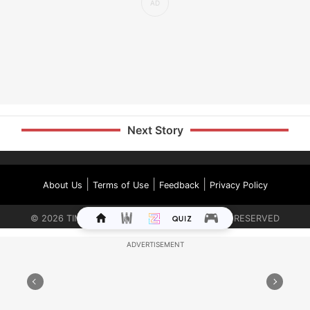
Next Story
|
|
|
About Us
Terms of Use
Feedback
Privacy Policy
©
2026
TIMES INTERNET LIMITED. ALL RIGHTS RESERVED