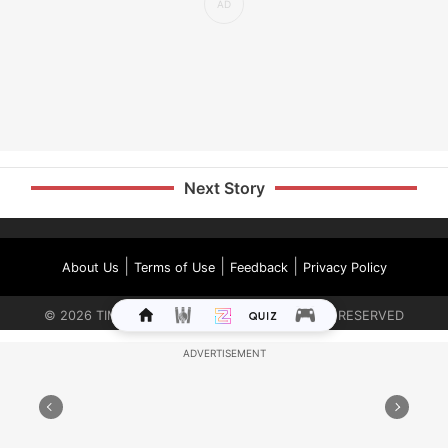
Next Story
|
|
|
About Us
Terms of Use
Feedback
Privacy Policy
©
2026
TIMES INTERNET LIMITED. ALL RIGHTS RESERVED