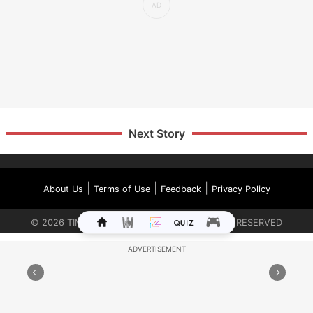
Next Story
|
|
|
About Us
Terms of Use
Feedback
Privacy Policy
©
2026
TIMES INTERNET LIMITED. ALL RIGHTS RESERVED