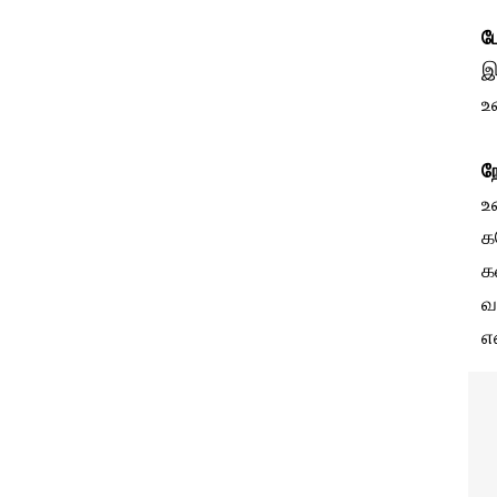
ம
இ
உ
ந
உ
க
க
வ
எ