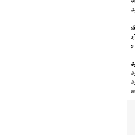
இ
ஆ
வ
உ
த
ஆ
ஆ
ஆ
உ