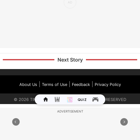
Next Story
|
|
|
About Us
Terms of Use
Feedback
Privacy Policy
©
2026
TIMES INTERNET LIMITED. ALL RIGHTS RESERVED