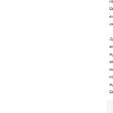
ம
ப
வ
ம
ஆ
வ
ச
ஊ
க
ஈ
ச
ப