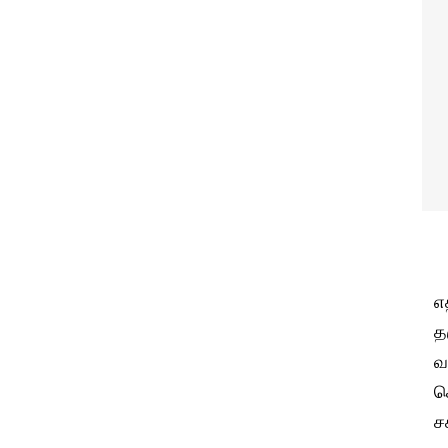
எ
த
வ
ச
ச