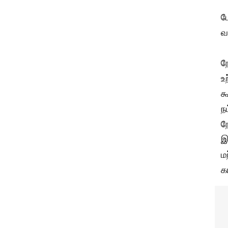
ம
வ
ந
உ
க
ந
ந
இ
ம
க