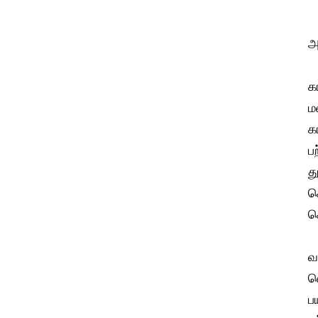
அ
க
ம
க
ப
த
ச
க
வ
வ
ப