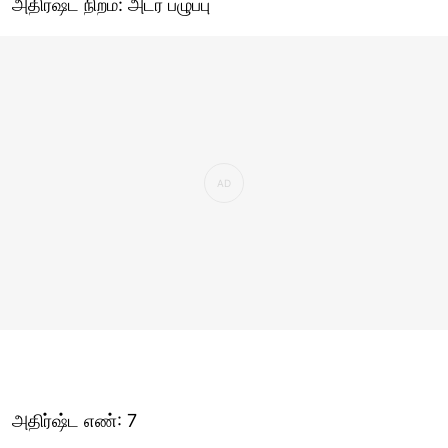
அதிர்ஷ்ட நிறம்: அடர் பழுப்பு
அதிர்ஷ்ட எண்: 7