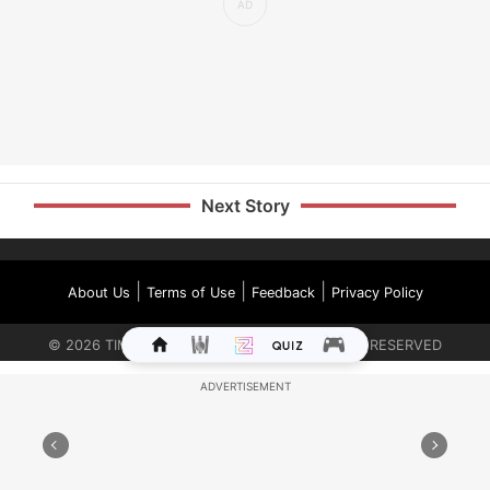
Next Story
|
|
|
About Us
Terms of Use
Feedback
Privacy Policy
©
2026
TIMES INTERNET LIMITED. ALL RIGHTS RESERVED