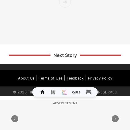
Next Story
|
|
|
About Us
Terms of Use
Feedback
Privacy Policy
©
2026
TIMES INTERNET LIMITED. ALL RIGHTS RESERVED