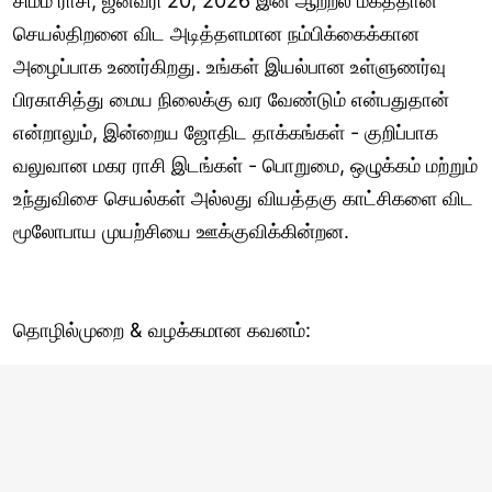
சிம்ம ராசி, ஜனவரி 20, 2026 இன் ஆற்றல் மகத்தான
செயல்திறனை விட அடித்தளமான நம்பிக்கைக்கான
அழைப்பாக உணர்கிறது. உங்கள் இயல்பான உள்ளுணர்வு
பிரகாசித்து மைய நிலைக்கு வர வேண்டும் என்பதுதான்
என்றாலும், இன்றைய ஜோதிட தாக்கங்கள் - குறிப்பாக
வலுவான மகர ராசி இடங்கள் - பொறுமை, ஒழுக்கம் மற்றும்
உந்துவிசை செயல்கள் அல்லது வியத்தகு காட்சிகளை விட
மூலோபாய முயற்சியை ஊக்குவிக்கின்றன.
தொழில்முறை & வழக்கமான கவனம்: