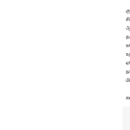
க
ச
ஆ
த
உ
உ
ஏ
ந
ம
க