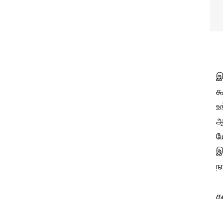
இ
க
உ
ஆ
ய
இ
ந
க