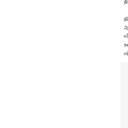
ந
த
ஆ
ஈ
உ
ம