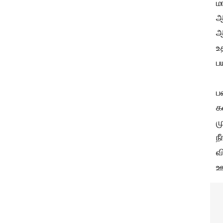
ம
ஆ
ஆ
உ
ப
ப
க
ம
ந
வ
ஊ