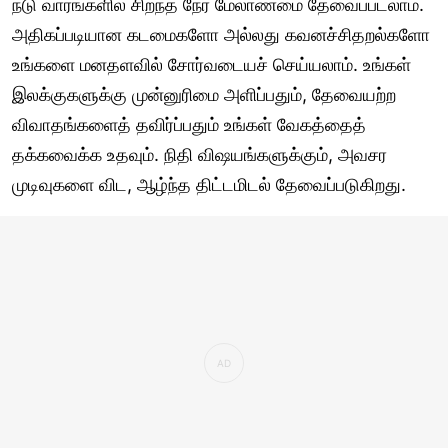
நடு வாரங்களில் சிறந்த நேர மேலாண்மை தேவைப்படலாம்.
அதிகப்படியான கடமைகளோ அல்லது கவனச்சிதறல்களோ
உங்களை மனதளவில் சோர்வடையச் செய்யலாம். உங்கள்
இலக்குகளுக்கு முன்னுரிமை அளிப்பதும், தேவையற்ற
விவாதங்களைத் தவிர்ப்பதும் உங்கள் வேகத்தைத்
தக்கவைக்க உதவும். நிதி விஷயங்களுக்கும், அவசர
முடிவுகளை விட, ஆழ்ந்த திட்டமிடல் தேவைப்படுகிறது.