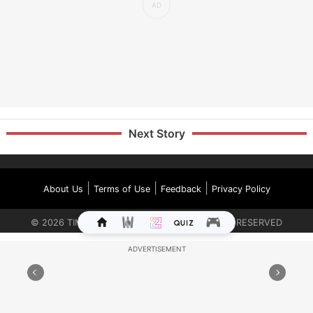
Next Story
|
|
|
About Us
Terms of Use
Feedback
Privacy Policy
©
2026
TIMES INTERNET LIMITED. ALL RIGHTS RESERVED