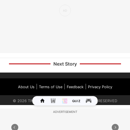
Next Story
|
|
|
About Us
Terms of Use
Feedback
Privacy Policy
©
2026
TIMES INTERNET LIMITED. ALL RIGHTS RESERVED