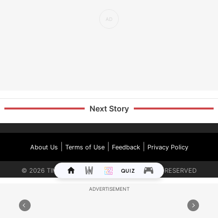
Next Story
|
|
|
About Us
Terms of Use
Feedback
Privacy Policy
©
2026
TIMES INTERNET LIMITED. ALL RIGHTS RESERVED