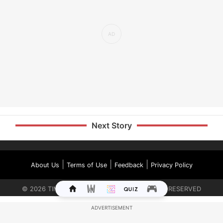
Next Story
|
|
|
About Us
Terms of Use
Feedback
Privacy Policy
©
2026
TIMES INTERNET LIMITED. ALL RIGHTS RESERVED