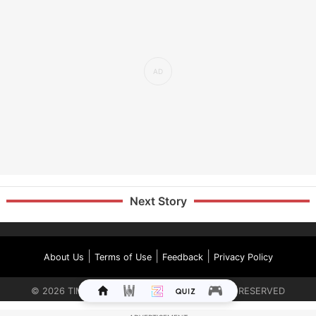
Next Story
|
|
|
About Us
Terms of Use
Feedback
Privacy Policy
©
2026
TIMES INTERNET LIMITED. ALL RIGHTS RESERVED