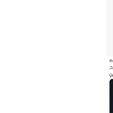
த
அ
ப