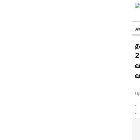
ம
த
2
வ
வ
Up