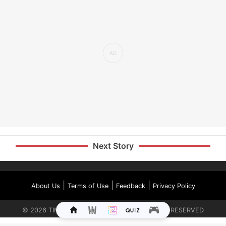
Next Story
|
|
|
About Us
Terms of Use
Feedback
Privacy Policy
©
2026
TIMES INTERNET LIMITED. ALL RIGHTS RESERVED