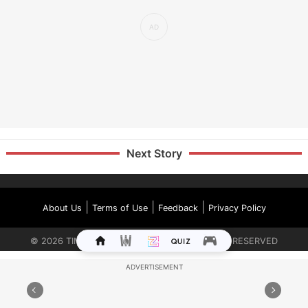
Next Story
|
|
|
About Us
Terms of Use
Feedback
Privacy Policy
©
2026
TIMES INTERNET LIMITED. ALL RIGHTS RESERVED