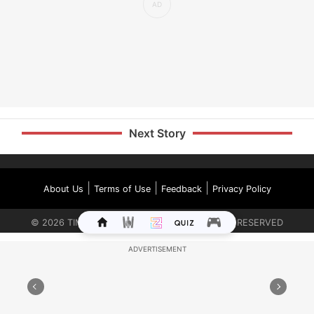
Next Story
|
|
|
About Us
Terms of Use
Feedback
Privacy Policy
©
2026
TIMES INTERNET LIMITED. ALL RIGHTS RESERVED