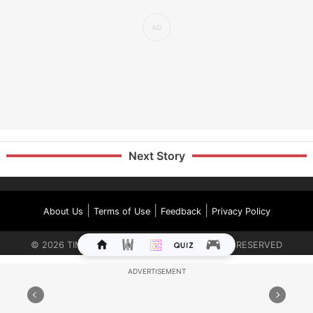
Next Story
|
|
|
About Us
Terms of Use
Feedback
Privacy Policy
©
2026
TIMES INTERNET LIMITED. ALL RIGHTS RESERVED