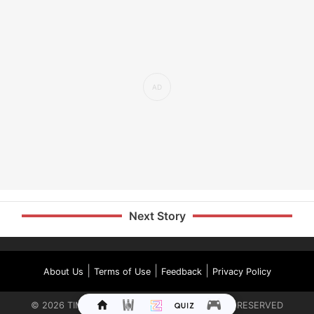
Next Story
|
|
|
About Us
Terms of Use
Feedback
Privacy Policy
©
2026
TIMES INTERNET LIMITED. ALL RIGHTS RESERVED