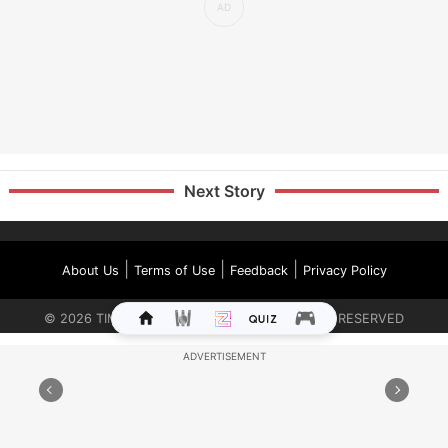
Next Story
|
|
|
About Us
Terms of Use
Feedback
Privacy Policy
©
2026
TIMES INTERNET LIMITED. ALL RIGHTS RESERVED