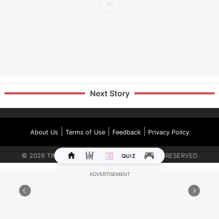
Next Story
|
|
|
About Us
Terms of Use
Feedback
Privacy Policy
©
2026
TIMES INTERNET LIMITED. ALL RIGHTS RESERVED