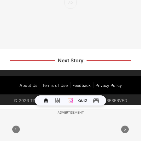
Next Story
|
|
|
About Us
Terms of Use
Feedback
Privacy Policy
©
2026
TIMES INTERNET LIMITED. ALL RIGHTS RESERVED