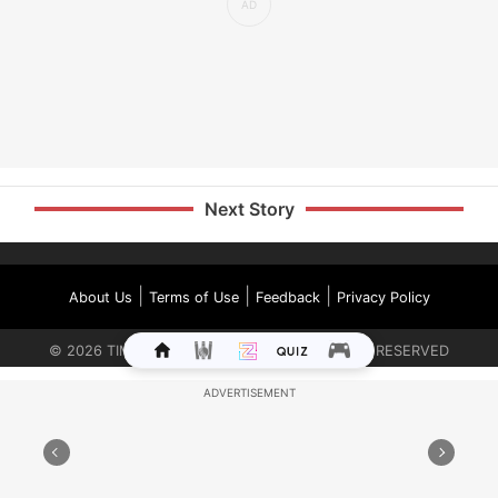
Next Story
|
|
|
About Us
Terms of Use
Feedback
Privacy Policy
©
2026
TIMES INTERNET LIMITED. ALL RIGHTS RESERVED