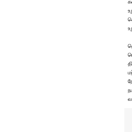
க
உ
க
உ
த
ப
த
ம
ந
ந
வ