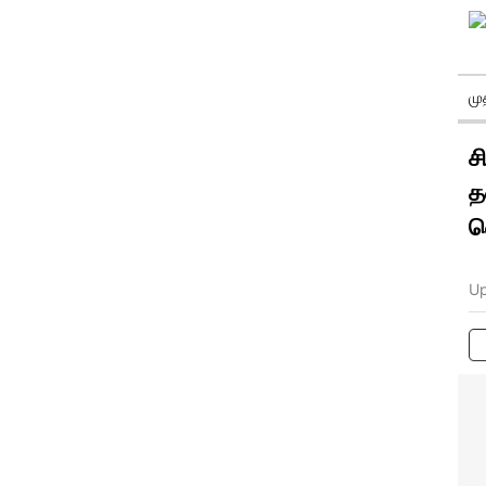
ம
ச
த
வ
Up