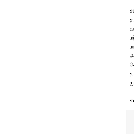
ச
த
வ
ம
உ
அ
ச
த
ம
க