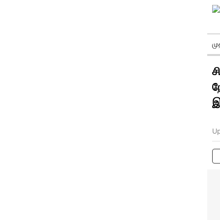
ம
ச
ந
இ
Up