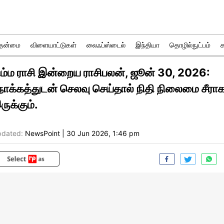
ுதன்மை
விளையாட்டுகள்
லைஃப்ஸ்டைல்
இந்தியா
தொழில்நுட்பம்
ிம்ம ராசி இன்றைய ராசிபலன், ஜூன் 30, 2026:
ோக்கத்துடன் செலவு செய்தால் நிதி நிலைமை சீரா
ருக்கும்.
dated:
NewsPoint
|
30 Jun 2026, 1:46 pm