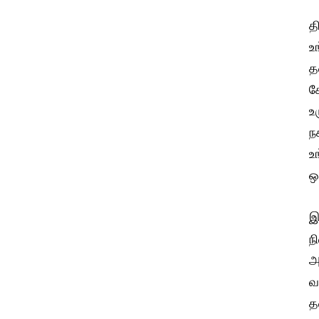
த
உ
த
ச
உ
ந
உ
ஒ
இ
ந
அ
வ
த