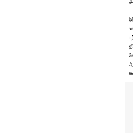
அ
இ
உ
ப
த
வ
ஆ
ச