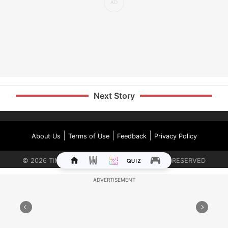
Next Story
|
|
|
About Us
Terms of Use
Feedback
Privacy Policy
©
2026
TIMES INTERNET LIMITED. ALL RIGHTS RESERVED