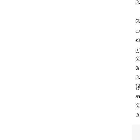
க
த
வ
வ
ம
ந
ம
த
இ
க
ந
அ