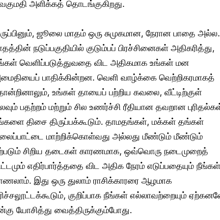
ெகுமதி அளிக்கத் தொடங்குகிறது.
ருப்பினும், ஜூலை மாதம் ஒரு சுமுகமான, நேரான பாதை அல்ல.
ாதத்தின் நடுப்பகுதியில் குடும்பப் பிரச்சினைகள் அதிகரித்து,
ீங்கள் வெளிப்படுத்துவதை விட அதிகமாக உங்கள் மன
மைதியைப் பாதிக்கின்றன. வெளி வாழ்க்கை வெற்றிகரமாகத்
ோன்றினாலும், உங்கள் தாயைப் பற்றிய கவலை, வீட்டிற்குள்
ிலவும் பதற்றம் மற்றும் சில உணர்ச்சி ரீதியான தவறான புரிதல்கள
ங்களை திசை திருப்பக்கூடும். தாமதங்கள், மக்கள் தங்கள்
ிலைப்பாட்டை மாற்றிக்கொள்வது அல்லது மீண்டும் மீண்டும்
ற்படும் சிறிய தடைகள் காரணமாக, ஒவ்வொரு நடைமுறைத்
ிட்டமும் எதிர்பார்த்ததை விட அதிக நேரம் எடுப்பதையும் நீங்கள
ாணலாம். இது ஒரு துலாம் ராசிக்காரரை ஆழமாக
ரிச்சலூட்டக்கூடும், குறிப்பாக நீங்கள் எல்லாவற்றையும் ஏற்கன
ன்கு யோசித்து வைத்திருக்கும்போது.