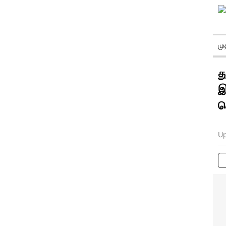
ம
த
இ
வ
Up