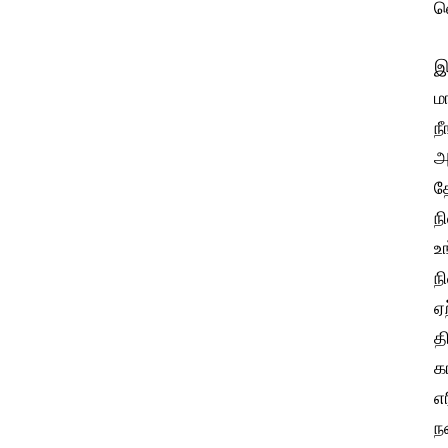
வ
இ
ம
ந
அ
த
ந
உ
ந
ஏ
த
க
எ
ந