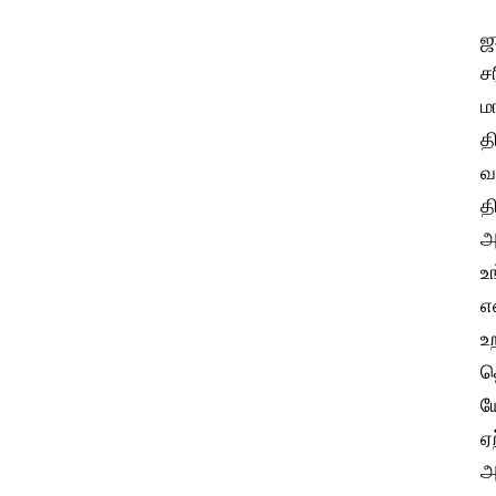
ஜ
ச
ம
த
வ
த
அ
உ
எ
உ
த
ய
ஏ
அ