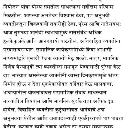
नियोजन यांचा योग्य समतोल साधल्यास सर्वोत्तम परिणाम
मिळतील. आपल्या क्षमतेवर विश्वास ठेवा, पण अनुभवी
व्यक्तींकडून शिकण्याची तयारीही ठेवा. प्रेम आणि नातेसंबंध:
आज तुमच्या आनंदी स्वभावामुळे नातेसंबंध अधिक
हलकेफुलके आणि आनंददायी वाटतील. अविवाहित व्यक्तींना
प्रवासादरम्यान, सामाजिक कार्यक्रमांमध्ये किंवा आभासी
माध्यमांद्वारे एखादी रंजक व्यक्ती भेटू शकते. मात्र, भावनिक
निर्णय घेण्यापूर्वी त्या व्यक्तीला समजून घेण्यासाठी पुरेसा वेळ
द्या. नात्यात असलेल्या व्यक्तींनी व्यस्त दिनक्रमामुळे अंतर
निर्माण होऊ न देता एकमेकांसोबत दर्जेदार वेळ घालवावा.
भविष्यातील योजनांबाबत प्रामाणिक संवाद साधल्याने
नात्यातील विश्वास आणि भावनिक सुरक्षितता अधिक दृढ
होईल. विवाहित व्यक्तींना कुटुंबासोबत आनंदाचे क्षण
अनुभवता येतील आणि जबाबदाऱ्याही एकत्रितपणे पार पाडता
येतील. कुटुंबात काही तणाव असेल तर तुमचा सकारात्मक