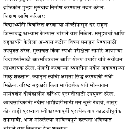
दृष्टिकोन पुन्हा सुसंवाद निर्माण करण्यास मदत करेल.
शिक्षण आणि करिअर:
विद्यार्थ्यांनी विचलित करणाऱ्या गोष्टींपासून दूर राहून
शिस्तबद्ध अभ्यास केल्यास चांगले यश मिळेल. समूहचर्चा आणि
सहकार्याने केलेला अभ्यास कठीण विषय समजून घेण्यासाठी
उपयुक्त ठरेल. मुलाखत किंवा स्पर्धा परीक्षेला सामोरे जाणाऱ्या
विद्यार्थ्यांसाठी आत्मविश्वास आणि योग्य तयारी यांचे संयोजन
लाभदायक ठरेल. नोकरी करणाऱ्या व्यक्तींना नवीन जबाबदाऱ्या
मिळू शकतात, ज्यातून त्यांची क्षमता सिद्ध करण्याची संधी
मिळेल. वरिष्ठ सहकारी किंवा मार्गदर्शक यांचे मौल्यवान
मार्गदर्शन दीर्घकालीन करिअर प्रगतीसाठी उपयुक्त ठरेल.
व्यावसायिकांनी नवीन भागीदारीसाठी मन खुले ठेवावे, मात्र
कोणताही प्रस्ताव स्वीकारण्यापूर्वी प्रत्येक बाब काळजीपूर्वक
तपासावी. आज मांडलेल्या नाविन्यपूर्ण कल्पना भविष्यात
चांगले यश मिळवून देऊ शकतात.