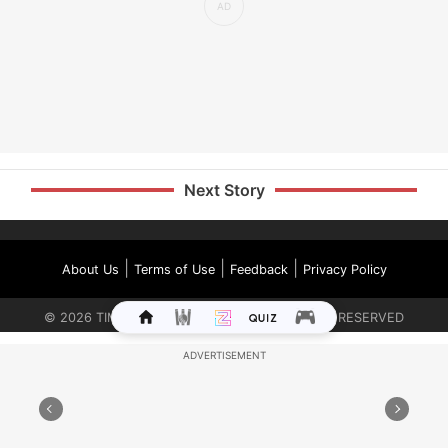
Next Story
|
|
|
About Us
Terms of Use
Feedback
Privacy Policy
©
2026
TIMES INTERNET LIMITED. ALL RIGHTS RESERVED