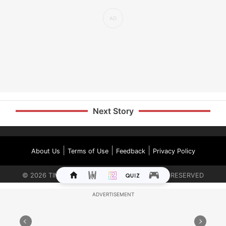
Next Story
|
|
|
About Us
Terms of Use
Feedback
Privacy Policy
©
2026
TIMES INTERNET LIMITED. ALL RIGHTS RESERVED