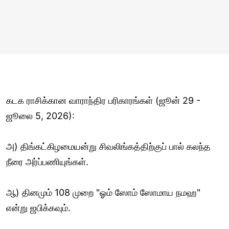
கடக ராசிக்கான வாராந்திர பரிகாரங்கள் (ஜூன் 29 -
ஜூலை 5, 2026):
அ) திங்கட்கிழமையன்று சிவலிங்கத்திற்குப் பால் கலந்த
நீரை அர்ப்பணியுங்கள்.
ஆ) தினமும் 108 முறை "ஓம் ஸோம் ஸோமாய நமஹ"
என்று ஜபிக்கவும்.