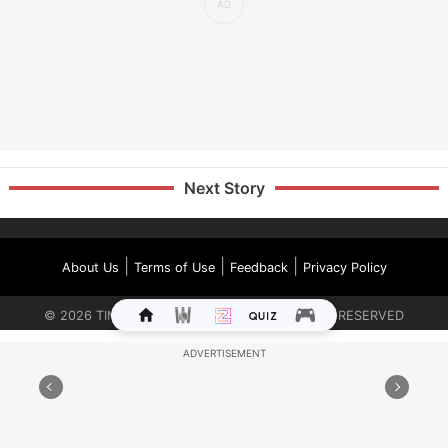
Next Story
|
|
|
About Us
Terms of Use
Feedback
Privacy Policy
©
2026
TIMES INTERNET LIMITED. ALL RIGHTS RESERVED