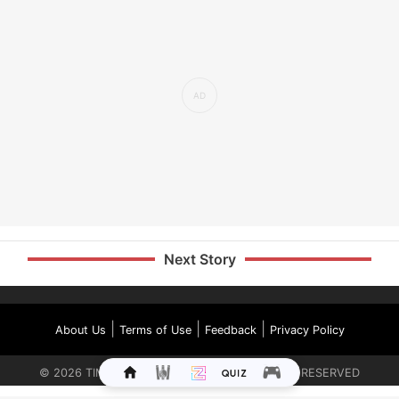
Next Story
|
|
|
About Us
Terms of Use
Feedback
Privacy Policy
©
2026
TIMES INTERNET LIMITED. ALL RIGHTS RESERVED