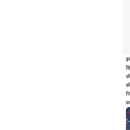
इस
क्
की
की
जि
कर