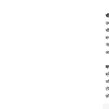
च
उब
ची
बन
'म
आ
मस
ब्
ध
ट
छो