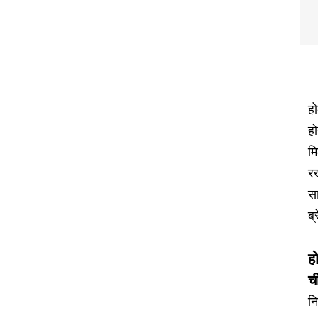
हो
ह
मि
रख
सा
ब्
ह
च
नि