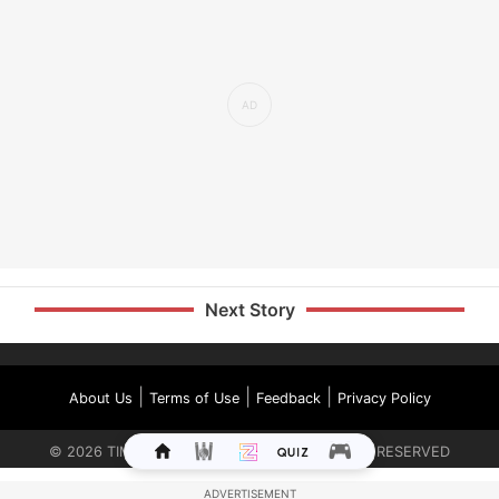
Next Story
|
|
|
About Us
Terms of Use
Feedback
Privacy Policy
©
2026
TIMES INTERNET LIMITED. ALL RIGHTS RESERVED