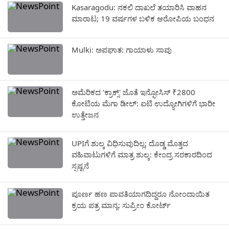
Kasaragodu: ನಕಲಿ ದಾಖಲೆ ತಯಾರಿಸಿ ವಾಹನ
ಮಾರಾಟ; 19 ವರ್ಷಗಳ ಬಳಿಕ ಆರೋಪಿಯ ಬಂಧನ
Mulki: ಅಪಘಾತ: ಗಾಯಾಳು ಸಾವು
ಅಮೆರಿಕದ 'ಕ್ರಾಕ್ಸ್' ಜೊತೆ ಇನ್ಫೋಸಿಸ್ ₹2800
ಕೋಟಿಯ ಮೆಗಾ ಡೀಲ್: ಐಟಿ ಉದ್ಯೋಗಿಗಳಿಗೆ ಭಾರೀ
ಉತ್ತೇಜನ
UPIಗೆ ಶುಲ್ಕ ವಿಧಿಸುವುದಿಲ್ಲ; ದೊಡ್ಡ ಮೊತ್ತದ
ವಹಿವಾಟುಗಳಿಗೆ ಮಾತ್ರ ಶುಲ್ಕ: ಕೇಂದ್ರ ಸರಕಾರದಿಂದ
ಸ್ಪಷ್ಟನೆ
ಪೂರ್ಣ ಹಣ ಪಾವತಿಯಾಗದಿದ್ದರೂ ನೋಂದಾಯಿತ
ಕ್ರಯ ಪತ್ರ ಮಾನ್ಯ: ಸುಪ್ರೀಂ ಕೋರ್ಟ್