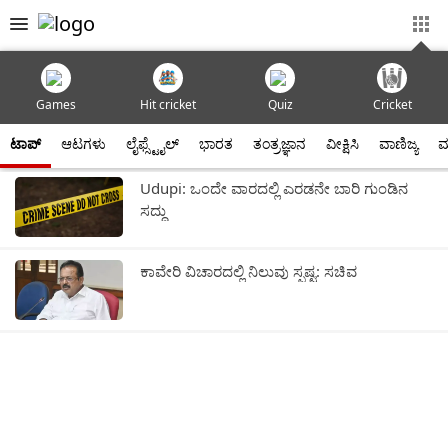
Games
Hit cricket
Quiz
Cricket
ಟಾಪ್
ಆಟಗಳು
ಲೈಫ್ಸ್ಟೈಲ್
ಭಾರತ
ತಂತ್ರಜ್ಞಾನ
ವೀಕ್ಷಿಸಿ
ವಾಣಿಜ್ಯ
ಮ
Udupi: ಒಂದೇ ವಾರದಲ್ಲಿ ಎರಡನೇ ಬಾರಿ ಗುಂಡಿನ
ಸದ್ದು
ಕಾವೇರಿ ವಿಚಾರದಲ್ಲಿ ನಿಲುವು ಸ್ಪಷ್ಟ: ಸಚಿವ