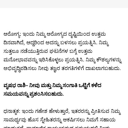
ಆರೋಗ್ಯ: ಇಂದು ನಿಮ್ಮ ಆರೋಗ್ಯದ ದೃಷ್ಟಿಯಿಂದ ಉತ್ತಮ
ದಿನವಾಗಿದೆ, ಆದ್ದರಿಂದ ಅದನ್ನು ಬಳಸಲು ಪ್ರಯತ್ನಿಸಿ. ನಿಮ್ಮ
ಸುತ್ತಲೂ ನಡೆಯುತ್ತಿರುವ ಘಟನೆಗಳ ಬಗ್ಗೆ ಉತ್ತಮ
ಮನೋಭಾವವನ್ನು ಇರಿಸಿಕೊಳ್ಳಲು ಪ್ರಯತ್ನಿಸಿ. ನಿಮ್ಮ ಕೌಶಲ್ಯಗಳನ್ನು
ಅಭಿವೃದ್ಧಿಪಡಿಸಲು ನೀವು ತಜ್ಞರ ತರಗತಿಗಳಿಗೆ ದಾಖಲಾಗಬಹುದು.
ವೃಷಭ ರಾಶಿ- ನೀವು ಮತ್ತು ನಿಮ್ಮ ಸಂಗಾತಿ ಒಟ್ಟಿಗೆ ಕಳೆದ
ಸಮಯವನ್ನು ಪ್ರಶಂಸಿಸಬಹುದು.
ಧನಾತ್ಮಕ: ಇಂದು ಗಣೇಶ ಹೇಳುತ್ತಾರೆ, ಇತರರನ್ನು ಪ್ರೀತಿಸುವ ನಿಮ್ಮ
ಸಾಮರ್ಥ್ಯವು ಹೊಸ ಸ್ನೇಹಿತರನ್ನು ಆಕರ್ಷಿಸಲು ನಿಮಗೆ ಸಹಾಯ