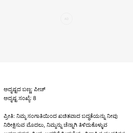
ಅದೃಷ್ಟದ ಬಣ್ಣ: ಪೀಚ್
ಅದೃಷ್ಟ ಸಂಖ್ಯೆ: 8
ಪ್ರೀತಿ: ನಿಮ್ಮ ಸಂಗಾತಿಯಿಂದ ಖಚಿತವಾದ ಬದ್ಧತೆಯನ್ನು ನೀವು
ನಿರೀಕ್ಷಿಸುವ ಮೊದಲು, ನಿಮ್ಮನ್ನು ಚೆನ್ನಾಗಿ ತಿಳಿದುಕೊಳ್ಳುವ