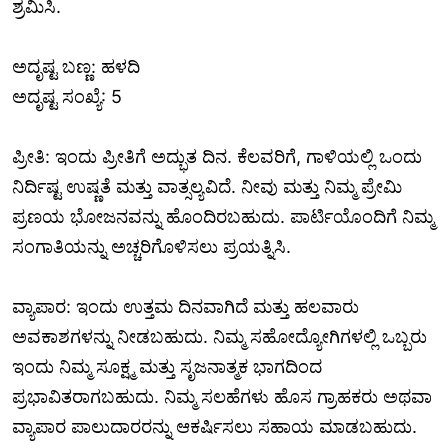
ಶ್ರಮಿಸಿ.
ಅದೃಷ್ಟ ಬಣ್ಣ: ಹಳದಿ
ಅದೃಷ್ಟ ಸಂಖ್ಯೆ: 5
ಪ್ರೀತಿ: ಇಂದು ಪ್ರೀತಿಗೆ ಅದ್ಭುತ ದಿನ. ಕೆಲವರಿಗೆ, ಗಾಳಿಯಲ್ಲಿ ಒಂದು
ನಿರ್ದಿಷ್ಟ ಉಷ್ಣತೆ ಮತ್ತು ವಾತ್ಸಲ್ಯವಿದೆ. ನೀವು ಮತ್ತು ನಿಮ್ಮ ಪ್ರೇಮಿ
ಪ್ರಣಯ ಭೋಜನವನ್ನು ಹೊಂದಿರಬಹುದು. ಪಾರ್ಟಿಯೊಂದಿಗೆ ನಿಮ್ಮ
ಸಂಗಾತಿಯನ್ನು ಅಚ್ಚರಿಗೊಳಿಸಲು ಪ್ರಯತ್ನಿಸಿ.
ವ್ಯಾಪಾರ: ಇಂದು ಉತ್ತಮ ದಿನವಾಗಿದೆ ಮತ್ತು ಹಲವಾರು
ಅವಕಾಶಗಳನ್ನು ನೀಡಬಹುದು. ನಿಮ್ಮ ಸಹೋದ್ಯೋಗಿಗಳಲ್ಲಿ ಒಬ್ಬರು
ಇಂದು ನಿಮ್ಮ ಸೂಕ್ಷ್ಮ ಮತ್ತು ಸೃಜನಾತ್ಮಕ ಭಾಗದಿಂದ
ಪ್ರಭಾವಿತರಾಗಬಹುದು. ನಿಮ್ಮ ಸಲಹೆಗಳು ಹೊಸ ಗ್ರಾಹಕರು ಅಥವಾ
ವ್ಯಾಪಾರ ಪಾಲುದಾರರನ್ನು ಆಕರ್ಷಿಸಲು ಸಹಾಯ ಮಾಡಬಹುದು.