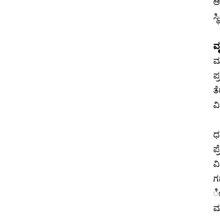
ಆ
ಸ್
ವ
ಮ
ಪ
ತ
ವ
ಧ
ಪ್
ವ
ಗ
ೀ
ಮ