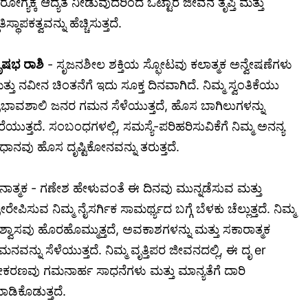
ರೋಗ್ಯಕ್ಕೆ ಆದ್ಯತೆ ನೀಡುವುದರಿಂದ ಒಟ್ಟಾರೆ ಜೀವನ ತೃಪ್ತಿ ಮತ್ತು
ಥಿತಿಸ್ಥಾಪಕತ್ವವನ್ನು ಹೆಚ್ಚಿಸುತ್ತದೆ.
ೃಷಭ ರಾಶಿ
- ಸೃಜನಶೀಲ ಶಕ್ತಿಯ ಸ್ಫೋಟವು ಕಲಾತ್ಮಕ ಅನ್ವೇಷಣೆಗಳು
ತ್ತು ನವೀನ ಚಿಂತನೆಗೆ ಇದು ಸೂಕ್ತ ದಿನವಾಗಿದೆ. ನಿಮ್ಮ ಸ್ವಂತಿಕೆಯು
್ರಭಾವಶಾಲಿ ಜನರ ಗಮನ ಸೆಳೆಯುತ್ತದೆ, ಹೊಸ ಬಾಗಿಲುಗಳನ್ನು
ೆರೆಯುತ್ತದೆ. ಸಂಬಂಧಗಳಲ್ಲಿ, ಸಮಸ್ಯೆ-ಪರಿಹರಿಸುವಿಕೆಗೆ ನಿಮ್ಮ ಅನನ್ಯ
ಿಧಾನವು ಹೊಸ ದೃಷ್ಟಿಕೋನವನ್ನು ತರುತ್ತದೆ.
ನಾತ್ಮಕ - ಗಣೇಶ ಹೇಳುವಂತೆ ಈ ದಿನವು ಮುನ್ನಡೆಸುವ ಮತ್ತು
ರೇರೇಪಿಸುವ ನಿಮ್ಮ ನೈಸರ್ಗಿಕ ಸಾಮರ್ಥ್ಯದ ಬಗ್ಗೆ ಬೆಳಕು ಚೆಲ್ಲುತ್ತದೆ. ನಿಮ್ಮ
ಿಶ್ವಾಸವು ಹೊರಹೊಮ್ಮುತ್ತದೆ, ಅವಕಾಶಗಳನ್ನು ಮತ್ತು ಸಕಾರಾತ್ಮಕ
ಮನವನ್ನು ಸೆಳೆಯುತ್ತದೆ. ನಿಮ್ಮ ವೃತ್ತಿಪರ ಜೀವನದಲ್ಲಿ, ಈ ದೃ er
ಕರಣವು ಗಮನಾರ್ಹ ಸಾಧನೆಗಳು ಮತ್ತು ಮಾನ್ಯತೆಗೆ ದಾರಿ
ಾಡಿಕೊಡುತ್ತದೆ.