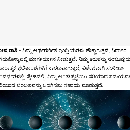
ೇಷ ರಾಶಿ
- ನಿಮ್ಮ ಅರ್ಥಗರ್ಭಿತ ಇಂದ್ರಿಯಗಳು ಹೆಚ್ಚಾಗುತ್ತವೆ, ನಿರ್ಧಾರ
ೆಗೆದುಕೊಳ್ಳುವಲ್ಲಿ ಮಾರ್ಗದರ್ಶನ ನೀಡುತ್ತವೆ. ನಿಮ್ಮ ಕರುಳನ್ನು ನಂಬುವುದ
ಕಾರಾತ್ಮಕ ಫಲಿತಾಂಶಗಳಿಗೆ ಕಾರಣವಾಗುತ್ತದೆ, ವಿಶೇಷವಾಗಿ ಸಂಕೀರ್ಣ
ಂದರ್ಭಗಳಲ್ಲಿ. ಸ್ನೇಹದಲ್ಲಿ, ನಿಮ್ಮ ಅಂತಃಪ್ರಜ್ಞೆಯು ಸರಿಯಾದ ಸಮಯದಲ್
ರಿಯಾದ ಬೆಂಬಲವನ್ನು ಒದಗಿಸಲು ಸಹಾಯ ಮಾಡುತ್ತದೆ.