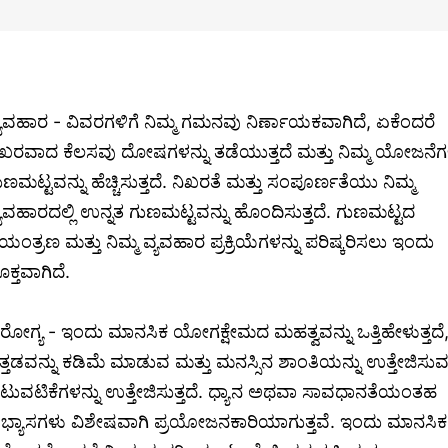
್ಯವಹಾರ - ವಿವರಗಳಿಗೆ ನಿಮ್ಮ ಗಮನವು ನಿರ್ಣಾಯಕವಾಗಿದೆ, ಏಕೆಂದರೆ
ಿಖರವಾದ ಕೆಲಸವು ದೋಷಗಳನ್ನು ತಡೆಯುತ್ತದೆ ಮತ್ತು ನಿಮ್ಮ ಯೋಜನೆ
ುಣಮಟ್ಟವನ್ನು ಹೆಚ್ಚಿಸುತ್ತದೆ. ನಿಖರತೆ ಮತ್ತು ಸಂಪೂರ್ಣತೆಯು ನಿಮ್ಮ
್ಯವಹಾರದಲ್ಲಿ ಉನ್ನತ ಗುಣಮಟ್ಟವನ್ನು ಹೊಂದಿಸುತ್ತದೆ. ಗುಣಮಟ್ಟದ
ಿಯಂತ್ರಣ ಮತ್ತು ನಿಮ್ಮ ವ್ಯವಹಾರ ಪ್ರಕ್ರಿಯೆಗಳನ್ನು ಪರಿಷ್ಕರಿಸಲು ಇಂದು
ಕ್ತವಾಗಿದೆ.
ರೋಗ್ಯ - ಇಂದು ಮಾನಸಿಕ ಯೋಗಕ್ಷೇಮದ ಮಹತ್ವವನ್ನು ಒತ್ತಿಹೇಳುತ್ತದೆ
ತ್ತಡವನ್ನು ಕಡಿಮೆ ಮಾಡುವ ಮತ್ತು ಮನಸ್ಸಿನ ಶಾಂತಿಯನ್ನು ಉತ್ತೇಜಿಸು
ಟುವಟಿಕೆಗಳನ್ನು ಉತ್ತೇಜಿಸುತ್ತದೆ. ಧ್ಯಾನ ಅಥವಾ ಸಾವಧಾನತೆಯಂತಹ
ಭ್ಯಾಸಗಳು ವಿಶೇಷವಾಗಿ ಪ್ರಯೋಜನಕಾರಿಯಾಗುತ್ತವೆ. ಇಂದು ಮಾನಸಿಕ