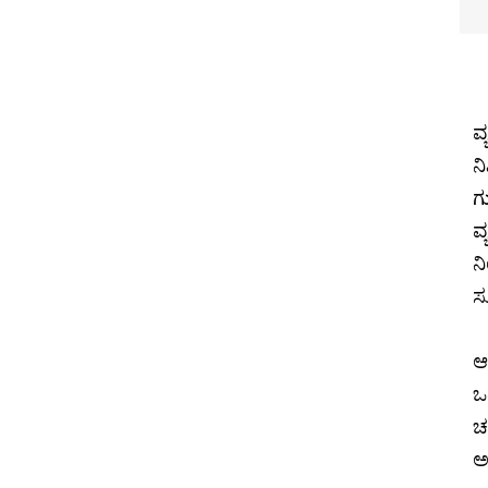
ವ
ನ
ಗ
ವ
ನ
ಸೂ
ಆ
ಒ
ಚ
ಅ