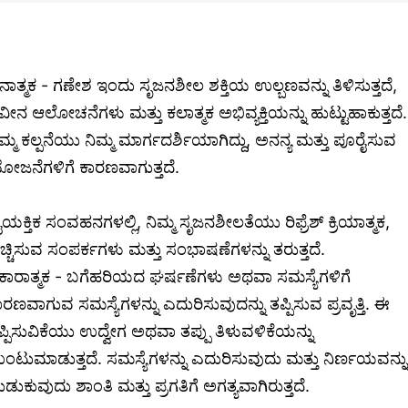
ನಾತ್ಮಕ - ಗಣೇಶ ಇಂದು ಸೃಜನಶೀಲ ಶಕ್ತಿಯ ಉಲ್ಬಣವನ್ನು ತಿಳಿಸುತ್ತದೆ,
ವೀನ ಆಲೋಚನೆಗಳು ಮತ್ತು ಕಲಾತ್ಮಕ ಅಭಿವ್ಯಕ್ತಿಯನ್ನು ಹುಟ್ಟುಹಾಕುತ್ತದೆ.
ಿಮ್ಮ ಕಲ್ಪನೆಯು ನಿಮ್ಮ ಮಾರ್ಗದರ್ಶಿಯಾಗಿದ್ದು, ಅನನ್ಯ ಮತ್ತು ಪೂರೈಸುವ
ೋಜನೆಗಳಿಗೆ ಕಾರಣವಾಗುತ್ತದೆ.
ೈಯಕ್ತಿಕ ಸಂವಹನಗಳಲ್ಲಿ, ನಿಮ್ಮ ಸೃಜನಶೀಲತೆಯು ರಿಫ್ರೆಶ್ ಕ್ರಿಯಾತ್ಮಕ,
ೆಚ್ಚಿಸುವ ಸಂಪರ್ಕಗಳು ಮತ್ತು ಸಂಭಾಷಣೆಗಳನ್ನು ತರುತ್ತದೆ.
ಕಾರಾತ್ಮಕ - ಬಗೆಹರಿಯದ ಘರ್ಷಣೆಗಳು ಅಥವಾ ಸಮಸ್ಯೆಗಳಿಗೆ
ಾರಣವಾಗುವ ಸಮಸ್ಯೆಗಳನ್ನು ಎದುರಿಸುವುದನ್ನು ತಪ್ಪಿಸುವ ಪ್ರವೃತ್ತಿ. ಈ
ಪ್ಪಿಸುವಿಕೆಯು ಉದ್ವೇಗ ಅಥವಾ ತಪ್ಪು ತಿಳುವಳಿಕೆಯನ್ನು
ಂಟುಮಾಡುತ್ತದೆ. ಸಮಸ್ಯೆಗಳನ್ನು ಎದುರಿಸುವುದು ಮತ್ತು ನಿರ್ಣಯವನ್ನು
ುಡುಕುವುದು ಶಾಂತಿ ಮತ್ತು ಪ್ರಗತಿಗೆ ಅಗತ್ಯವಾಗಿರುತ್ತದೆ.