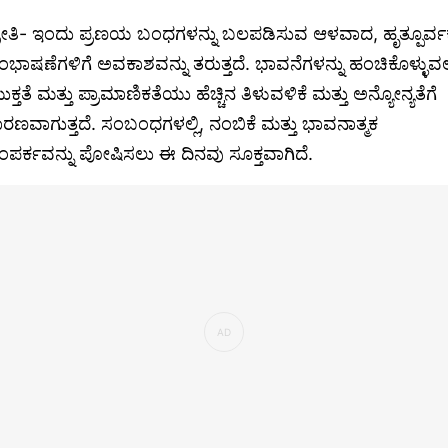
್ರೀತಿ- ಇಂದು ಪ್ರಣಯ ಬಂಧಗಳನ್ನು ಬಲಪಡಿಸುವ ಆಳವಾದ, ಹೃತ್ಪೂರ್ವ
ಂಭಾಷಣೆಗಳಿಗೆ ಅವಕಾಶವನ್ನು ತರುತ್ತದೆ. ಭಾವನೆಗಳನ್ನು ಹಂಚಿಕೊಳ್ಳುವಲ್
ುಕ್ತತೆ ಮತ್ತು ಪ್ರಾಮಾಣಿಕತೆಯು ಹೆಚ್ಚಿನ ತಿಳುವಳಿಕೆ ಮತ್ತು ಅನ್ಯೋನ್ಯತೆಗೆ
ಾರಣವಾಗುತ್ತದೆ. ಸಂಬಂಧಗಳಲ್ಲಿ, ನಂಬಿಕೆ ಮತ್ತು ಭಾವನಾತ್ಮಕ
ಂಪರ್ಕವನ್ನು ಪೋಷಿಸಲು ಈ ದಿನವು ಸೂಕ್ತವಾಗಿದೆ.