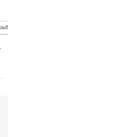
ಜನೆ
ಕ್ರೀಡೆ
ಕ್ರಿಕೆಟ್
ನಗರ
ಜಾಗತಿಕ
ಧರ್ಮ
ಜ್ಯೋತಿಷ್ಯ
ಶಿಕ್ಷಣ