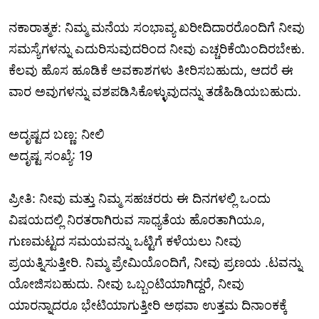
ನಕಾರಾತ್ಮಕ: ನಿಮ್ಮ ಮನೆಯ ಸಂಭಾವ್ಯ ಖರೀದಿದಾರರೊಂದಿಗೆ ನೀವು
ಸಮಸ್ಯೆಗಳನ್ನು ಎದುರಿಸುವುದರಿಂದ ನೀವು ಎಚ್ಚರಿಕೆಯಿಂದಿರಬೇಕು.
ಕೆಲವು ಹೊಸ ಹೂಡಿಕೆ ಅವಕಾಶಗಳು ತೀರಿಸಬಹುದು, ಆದರೆ ಈ
ವಾರ ಅವುಗಳನ್ನು ವಶಪಡಿಸಿಕೊಳ್ಳುವುದನ್ನು ತಡೆಹಿಡಿಯಬಹುದು.
ಅದೃಷ್ಟದ ಬಣ್ಣ: ನೀಲಿ
ಅದೃಷ್ಟ ಸಂಖ್ಯೆ: 19
ಪ್ರೀತಿ: ನೀವು ಮತ್ತು ನಿಮ್ಮ ಸಹಚರರು ಈ ದಿನಗಳಲ್ಲಿ ಒಂದು
ವಿಷಯದಲ್ಲಿ ನಿರತರಾಗಿರುವ ಸಾಧ್ಯತೆಯ ಹೊರತಾಗಿಯೂ,
ಗುಣಮಟ್ಟದ ಸಮಯವನ್ನು ಒಟ್ಟಿಗೆ ಕಳೆಯಲು ನೀವು
ಪ್ರಯತ್ನಿಸುತ್ತೀರಿ. ನಿಮ್ಮ ಪ್ರೇಮಿಯೊಂದಿಗೆ, ನೀವು ಪ್ರಣಯ .ಟವನ್ನು
ಯೋಜಿಸಬಹುದು. ನೀವು ಒಬ್ಬಂಟಿಯಾಗಿದ್ದರೆ, ನೀವು
ಯಾರನ್ನಾದರೂ ಭೇಟಿಯಾಗುತ್ತೀರಿ ಅಥವಾ ಉತ್ತಮ ದಿನಾಂಕಕ್ಕೆ