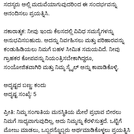
ಸದಸ್ಯರು ಅಲ್ಲಿ ಮದುವೆಯಾಗುವುದರಿಂದ ಈ ಸಂದರ್ಭವನ್ನು
ಆನಂದಿಸಲು ಪ್ರಯತ್ನಿಸಿ.
ನಕಾರಾತ್ಮಕ: ನೀವು ಇಂದು ಕೆಲಸದಲ್ಲಿ ವಿವಿಧ ಸಮಸ್ಯೆಗಳನ್ನು
ಅನುಭವಿಸಬಹುದು. ಅದನ್ನು ನಿರ್ವಹಿಸಲು ಮತ್ತು ಪರಿಹಾರವನ್ನು
ಕಂಡುಹಿಡಿಯಲು ನಿಮಗೆ ಬಹಳ ಸೀಮಿತ ಸಮಯವಿದೆ. ನೀವು
ಗ್ರಾಹಕರ ಕೋಪವನ್ನು ನಿಯಂತ್ರಿಸಬೇಕಾಗಿದ್ದರೂ,
ಸಂಯೋಜಿತವಾಗಿರಿ ಮತ್ತು ನಿಮ್ಮ ಸ್ಮೈಲ್ ಅನ್ನು ಕಾಪಾಡಿಕೊಳ್ಳಿ.
ಅದೃಷ್ಟದ ಬಣ್ಣ: ಕಂದು
ಅದೃಷ್ಟ ಸಂಖ್ಯೆ: 5
ಪ್ರೀತಿ: ನಿಮ್ಮ ಸಂಗಾತಿಯ ಮನಸ್ಥಿತಿಯ ಮೇಲೆ ಪ್ರಭಾವ ಬೀರಲು
ನಿಮಗೆ ಸಾಧ್ಯವಾಗುವುದಿಲ್ಲ, ಅದು ನಿಮ್ಮನ್ನು ಕೆರಳಿಸುತ್ತದೆ. ಒಟ್ಟಿಗೆ
ಮೋಜು ಮಾಡಲು, ಒಬ್ಬರನ್ನೊಬ್ಬರು ಅರ್ಥಮಾಡಿಕೊಳ್ಳಲು ಪ್ರಯತ್ನಿಸಿ