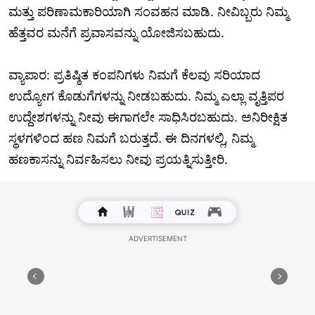
ಮತ್ತು ಪರಿಣಾಮಕಾರಿಯಾಗಿ ಸಂವಹನ ಮಾಡಿ. ನೀವಿಬ್ಬರು ನಿಮ್ಮ
ಹೆತ್ತವರ ಮನೆಗೆ ಪ್ರವಾಸವನ್ನು ಯೋಜಿಸಬಹುದು.
ವ್ಯಾಪಾರ: ಪ್ರತಿಷ್ಠಿತ ಕಂಪನಿಗಳು ನಿಮಗೆ ಕೆಲವು ಸರಿಯಾದ
ಉದ್ಯೋಗ ಕೊಡುಗೆಗಳನ್ನು ನೀಡಬಹುದು. ನಿಮ್ಮ ಎಲ್ಲಾ ವೃತ್ತಿಪರ
ಉದ್ದೇಶಗಳನ್ನು ನೀವು ಈಗಾಗಲೇ ಸಾಧಿಸಿರಬಹುದು. ಅನಿರೀಕ್ಷಿತ
ಸ್ಥಳಗಳಿಂದ ಹಣ ನಿಮಗೆ ಬರುತ್ತದೆ. ಈ ದಿನಗಳಲ್ಲಿ, ನಿಮ್ಮ
ಹಣಕಾಸನ್ನು ನಿರ್ವಹಿಸಲು ನೀವು ಪ್ರಯತ್ನಿಸುತ್ತೀರಿ.