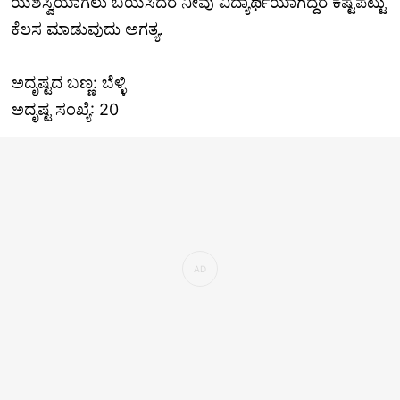
ಯಶಸ್ವಿಯಾಗಲು ಬಯಸಿದರೆ ನೀವು ವಿದ್ಯಾರ್ಥಿಯಾಗಿದ್ದರೆ ಕಷ್ಟಪಟ್ಟು
ಕೆಲಸ ಮಾಡುವುದು ಅಗತ್ಯ.
ಅದೃಷ್ಟದ ಬಣ್ಣ: ಬೆಳ್ಳಿ
ಅದೃಷ್ಟ ಸಂಖ್ಯೆ: 20