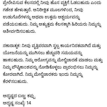
ಪ್ರೇರೇಪಿಸುವ ಕೆಲಸದಲ್ಲಿ ನೀವು ಹೊಸ ವ್ಯಕ್ತಿಗೆ ಓಡಬಹುದು ಎಂದು
ಗಣೇಶ ಹೇಳುತ್ತಾರೆ. ಅನಿರೀಕ್ಷಿತ ಮೂಲಗಳಿಂದ, ನೀವು
ಉಡುಗೊರೆಗಳನ್ನು ಅಥವಾ ಉತ್ತಮ ಆಶ್ಚರ್ಯವನ್ನು
ಪಡೆಯಬಹುದು. ನಿಮ್ಮ ಅತ್ಯುತ್ತಮ ಕೆಲಸಕ್ಕಾಗಿ ಹಿರಿಯರು ನಿಮ್ಮನ್ನು
ಆಶೀರ್ವದಿಸಬಹುದು.
ನಕಾರಾತ್ಮಕ: ನೀವು ವೃತ್ತಿಪರವಾಗಿ ಸ್ವಲ್ಪ ಕಾರ್ಯನಿರತವಾಗಿದೆ ಮತ್ತು
ಯೋಜನೆಯನ್ನು ಮುಗಿಸಲು ಹೆಚ್ಚುವರಿ ಸಮಯವನ್ನು
ಹಾಕಬಹುದು. ನಿಮ್ಮ ಆರೋಗ್ಯವನ್ನು ಮೇಲ್ವಿಚಾರಣೆ ಮಾಡಲು ಮತ್ತು
ನಿಮ್ಮ ಪೌಷ್ಠಿಕಾಂಶವನ್ನು ನೋಡಿಕೊಳ್ಳಲು ಪ್ರಾರಂಭಿಸಲು ನಿಮ್ಮನ್ನು
ಕೋರಲಾಗಿದೆ. ನಿಮ್ಮ ಮೇಲ್ವಿಚಾರಕರು ಇಂದು ನಿಮ್ಮನ್ನು
ಕೆರಳಿಸಬಹುದು.
ಅದೃಷ್ಟದ ಬಣ್ಣ: ಕಪ್ಪು
ಅದೃಷ್ಟ ಸಂಖ್ಯೆ: 14