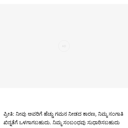
ಪ್ರೀತಿ: ನೀವು ಅವರಿಗೆ ಹೆಚ್ಚು ಗಮನ ನೀಡದ ಕಾರಣ, ನಿಮ್ಮ ಸಂಗಾತಿ
ಖಿನ್ನತೆಗೆ ಒಳಗಾಗಬಹುದು. ನಿಮ್ಮ ಸಂಬಂಧವು ಸುಧಾರಿಸಬಹುದು