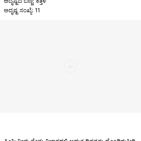
ಅದೃಷ್ಟದ ಬಣ್ಣ: ಕಿತ್ತಳೆ
ಅದೃಷ್ಟ ಸಂಖ್ಯೆ: 11