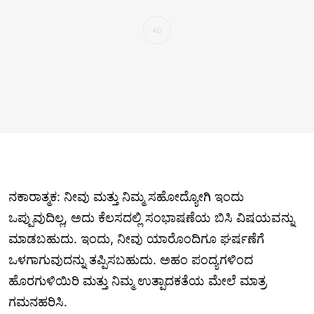
ನಕಾರಾತ್ಮಕ: ನೀವು ಮತ್ತು ನಿಮ್ಮ ಸಹೋದ್ಯೋಗಿ ಇಂದು
ಒಪ್ಪುವುದಿಲ್ಲ, ಅದು ಕೆಲಸದಲ್ಲಿ ಸಂಭಾಷಣೆಯ ಬಿಸಿ ವಿಷಯವನ್ನು
ಮಾಡಬಹುದು. ಇಂದು, ನೀವು ಯಾರೊಂದಿಗೂ ಘರ್ಷಣೆಗೆ
ಒಳಗಾಗುವುದನ್ನು ತಪ್ಪಿಸಬಹುದು. ಅಹಂ ಪಂದ್ಯಗಳಿಂದ
ಹೊರಗುಳಿಯಿರಿ ಮತ್ತು ನಿಮ್ಮ ಉತ್ಪಾದಕತೆಯ ಮೇಲೆ ಮಾತ್ರ
ಗಮನಹರಿಸಿ.