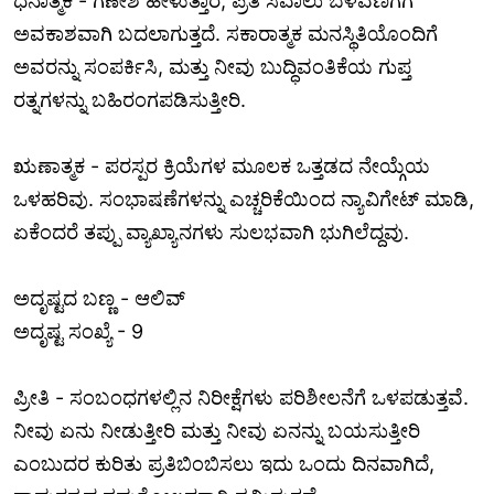
ಧನಾತ್ಮಕ - ಗಣೇಶ ಹೇಳುತ್ತಾರೆ, ಪ್ರತಿ ಸವಾಲು ಬೆಳವಣಿಗೆಗೆ
ಅವಕಾಶವಾಗಿ ಬದಲಾಗುತ್ತದೆ. ಸಕಾರಾತ್ಮಕ ಮನಸ್ಥಿತಿಯೊಂದಿಗೆ
ಅವರನ್ನು ಸಂಪರ್ಕಿಸಿ, ಮತ್ತು ನೀವು ಬುದ್ಧಿವಂತಿಕೆಯ ಗುಪ್ತ
ರತ್ನಗಳನ್ನು ಬಹಿರಂಗಪಡಿಸುತ್ತೀರಿ.
ಋಣಾತ್ಮಕ - ಪರಸ್ಪರ ಕ್ರಿಯೆಗಳ ಮೂಲಕ ಒತ್ತಡದ ನೇಯ್ಗೆಯ
ಒಳಹರಿವು. ಸಂಭಾಷಣೆಗಳನ್ನು ಎಚ್ಚರಿಕೆಯಿಂದ ನ್ಯಾವಿಗೇಟ್ ಮಾಡಿ,
ಏಕೆಂದರೆ ತಪ್ಪು ವ್ಯಾಖ್ಯಾನಗಳು ಸುಲಭವಾಗಿ ಭುಗಿಲೆದ್ದವು.
ಅದೃಷ್ಟದ ಬಣ್ಣ - ಆಲಿವ್
ಅದೃಷ್ಟ ಸಂಖ್ಯೆ - 9
ಪ್ರೀತಿ - ಸಂಬಂಧಗಳಲ್ಲಿನ ನಿರೀಕ್ಷೆಗಳು ಪರಿಶೀಲನೆಗೆ ಒಳಪಡುತ್ತವೆ.
ನೀವು ಏನು ನೀಡುತ್ತೀರಿ ಮತ್ತು ನೀವು ಏನನ್ನು ಬಯಸುತ್ತೀರಿ
ಎಂಬುದರ ಕುರಿತು ಪ್ರತಿಬಿಂಬಿಸಲು ಇದು ಒಂದು ದಿನವಾಗಿದೆ,