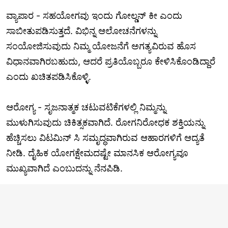
ವ್ಯಾಪಾರ - ಸಹಯೋಗವು ಇಂದು ಗೋಲ್ಡನ್ ಕೀ ಎಂದು
ಸಾಬೀತುಪಡಿಸುತ್ತದೆ. ವಿಭಿನ್ನ ಆಲೋಚನೆಗಳನ್ನು
ಸಂಯೋಜಿಸುವುದು ನಿಮ್ಮ ಯೋಜನೆಗೆ ಅಗತ್ಯವಿರುವ ಹೊಸ
ವಿಧಾನವಾಗಿರಬಹುದು, ಆದರೆ ಪ್ರತಿಯೊಬ್ಬರೂ ಕೇಳಿಸಿಕೊಂಡಿದ್ದಾರೆ
ಎಂದು ಖಚಿತಪಡಿಸಿಕೊಳ್ಳಿ.
ಆರೋಗ್ಯ - ಸೃಜನಾತ್ಮಕ ಚಟುವಟಿಕೆಗಳಲ್ಲಿ ನಿಮ್ಮನ್ನು
ಮುಳುಗಿಸುವುದು ಚಿಕಿತ್ಸಕವಾಗಿದೆ. ರೋಗನಿರೋಧಕ ಶಕ್ತಿಯನ್ನು
ಹೆಚ್ಚಿಸಲು ವಿಟಮಿನ್ ಸಿ ಸಮೃದ್ಧವಾಗಿರುವ ಆಹಾರಗಳಿಗೆ ಆದ್ಯತೆ
ನೀಡಿ. ದೈಹಿಕ ಯೋಗಕ್ಷೇಮದಷ್ಟೇ ಮಾನಸಿಕ ಆರೋಗ್ಯವೂ
ಮುಖ್ಯವಾಗಿದೆ ಎಂಬುದನ್ನು ನೆನಪಿಡಿ.