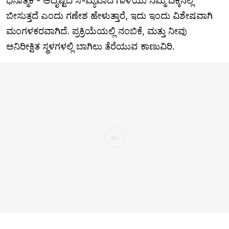
ಧನಾತ್ಮಕ - ಅದೃಷ್ಟದ ಸೌಮ್ಯವಾದ ಗಾಳಿಯು ನಿಮ್ಮ ದಿಕ್ಕಿನಲ್ಲಿ
ಬೀಸುತ್ತದೆ ಎಂದು ಗಣೇಶ ಹೇಳುತ್ತಾರೆ, ಇದು ಇಂದು ವಿಶೇಷವಾಗಿ
ಮಂಗಳಕರವಾಗಿದೆ. ಪ್ರಕ್ರಿಯೆಯಲ್ಲಿ ನಂಬಿಕೆ, ಮತ್ತು ನೀವು
ಅನಿರೀಕ್ಷಿತ ಸ್ಥಳಗಳಲ್ಲಿ ಬಾಗಿಲು ತೆರೆಯುವ ಕಾಣುವಿರಿ.