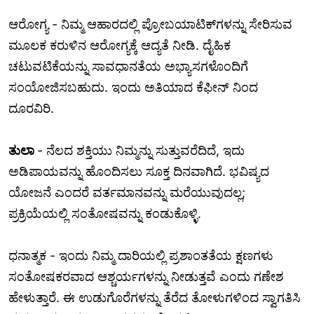
ಆರೋಗ್ಯ - ನಿಮ್ಮ ಆಹಾರದಲ್ಲಿ ಪ್ರೋಬಯಾಟಿಕ್‌ಗಳನ್ನು ಸೇರಿಸುವ
ಮೂಲಕ ಕರುಳಿನ ಆರೋಗ್ಯಕ್ಕೆ ಆದ್ಯತೆ ನೀಡಿ. ದೈಹಿಕ
ಚಟುವಟಿಕೆಯನ್ನು ಸಾವಧಾನತೆಯ ಅಭ್ಯಾಸಗಳೊಂದಿಗೆ
ಸಂಯೋಜಿಸಬಹುದು. ಇಂದು ಅತಿಯಾದ ಕೆಫೀನ್ ನಿಂದ
ದೂರವಿರಿ.
ತುಲಾ
- ನೆಲದ ಶಕ್ತಿಯು ನಿಮ್ಮನ್ನು ಸುತ್ತುವರೆದಿದೆ, ಇದು
ಅಡಿಪಾಯವನ್ನು ಹೊಂದಿಸಲು ಸೂಕ್ತ ದಿನವಾಗಿದೆ. ಭವಿಷ್ಯದ
ಯೋಜನೆ ಎಂದರೆ ವರ್ತಮಾನವನ್ನು ಮರೆಯುವುದಲ್ಲ;
ಪ್ರಕ್ರಿಯೆಯಲ್ಲಿ ಸಂತೋಷವನ್ನು ಕಂಡುಕೊಳ್ಳಿ.
ಧನಾತ್ಮಕ - ಇಂದು ನಿಮ್ಮ ದಾರಿಯಲ್ಲಿ ಪ್ರಶಾಂತತೆಯ ಕ್ಷಣಗಳು
ಸಂತೋಷಕರವಾದ ಆಶ್ಚರ್ಯಗಳನ್ನು ನೀಡುತ್ತವೆ ಎಂದು ಗಣೇಶ
ಹೇಳುತ್ತಾರೆ. ಈ ಉಡುಗೊರೆಗಳನ್ನು ತೆರೆದ ತೋಳುಗಳಿಂದ ಸ್ವಾಗತಿಸಿ