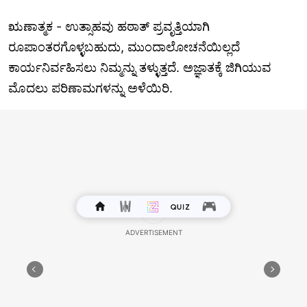
ಋಣಾತ್ಮಕ - ಉತ್ಸಾಹವು ಹಠಾತ್ ಪ್ರವೃತ್ತಿಯಾಗಿ
ರೂಪಾಂತರಗೊಳ್ಳಬಹುದು, ಮುಂದಾಲೋಚನೆಯಿಲ್ಲದೆ
ಕಾರ್ಯನಿರ್ವಹಿಸಲು ನಿಮ್ಮನ್ನು ತಳ್ಳುತ್ತದೆ. ಅಜ್ಞಾತಕ್ಕೆ ಜಿಗಿಯುವ
ಮೊದಲು ಪರಿಣಾಮಗಳನ್ನು ಅಳೆಯಿರಿ.