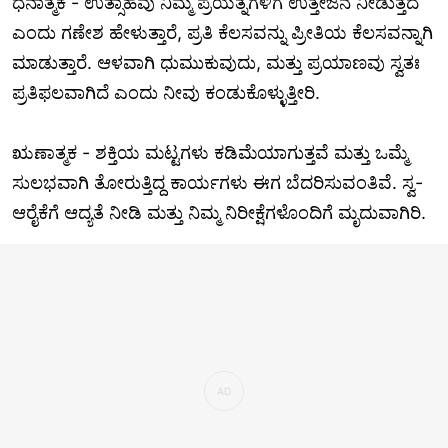
ಧನಾತ್ಮಕ - ಉತ್ಸಾಹವು ನಿಮ್ಮ ಪ್ರಯತ್ನಗಳಿಗೆ ಉತ್ತೇಜನ ನೀಡುತ್ತದೆ
ಎಂದು ಗಣೇಶ ಹೇಳುತ್ತಾರೆ, ಪ್ರತಿ ಕೆಲಸವನ್ನು ಪ್ರೀತಿಯ ಕೆಲಸವನ್ನಾಗಿ
ಮಾಡುತ್ತಾರೆ. ಆಳವಾಗಿ ಧುಮುಕುವುದು, ಮತ್ತು ಪ್ರಯಾಣವು ಸ್ವತಃ
ಪ್ರತಿಫಲವಾಗಿದೆ ಎಂದು ನೀವು ಕಂಡುಕೊಳ್ಳುತ್ತೀರಿ.
ಋಣಾತ್ಮಕ - ಶಕ್ತಿಯ ಮಟ್ಟಗಳು ಕಡಿಮೆಯಾಗುತ್ತವೆ ಮತ್ತು ಒಮ್ಮೆ
ಸುಲಭವಾಗಿ ತೋರುತ್ತಿದ್ದ ಕಾರ್ಯಗಳು ಈಗ ಬೆದರಿಸುವಂತಿವೆ. ಸ್ವ-
ಆರೈಕೆಗೆ ಆದ್ಯತೆ ನೀಡಿ ಮತ್ತು ನಿಮ್ಮ ನಿರೀಕ್ಷೆಗಳೊಂದಿಗೆ ಮೃದುವಾಗಿರಿ.