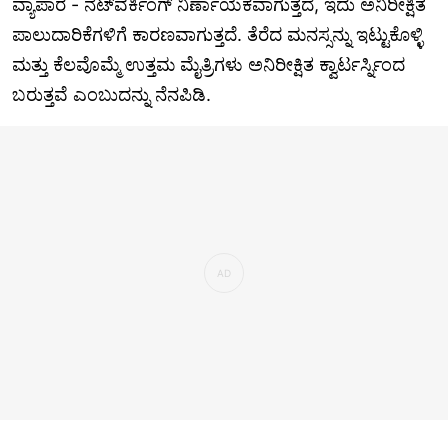
ವ್ಯಾಪಾರ - ನೆಟ್‌ವರ್ಕಿಂಗ್ ನಿರ್ಣಾಯಕವಾಗುತ್ತದೆ, ಇದು ಅನಿರೀಕ್ಷಿತ
ಪಾಲುದಾರಿಕೆಗಳಿಗೆ ಕಾರಣವಾಗುತ್ತದೆ. ತೆರೆದ ಮನಸ್ಸನ್ನು ಇಟ್ಟುಕೊಳ್ಳಿ
ಮತ್ತು ಕೆಲವೊಮ್ಮೆ ಉತ್ತಮ ಮೈತ್ರಿಗಳು ಅನಿರೀಕ್ಷಿತ ಕ್ವಾರ್ಟರ್ಸ್ನಿಂದ
ಬರುತ್ತವೆ ಎಂಬುದನ್ನು ನೆನಪಿಡಿ.