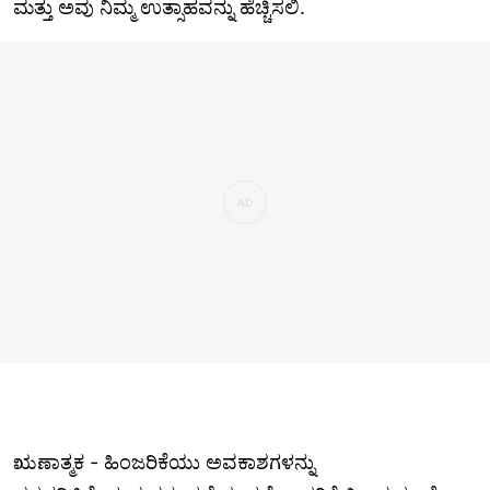
ಮತ್ತು ಅವು ನಿಮ್ಮ ಉತ್ಸಾಹವನ್ನು ಹೆಚ್ಚಿಸಲಿ.
ಋಣಾತ್ಮಕ - ಹಿಂಜರಿಕೆಯು ಅವಕಾಶಗಳನ್ನು