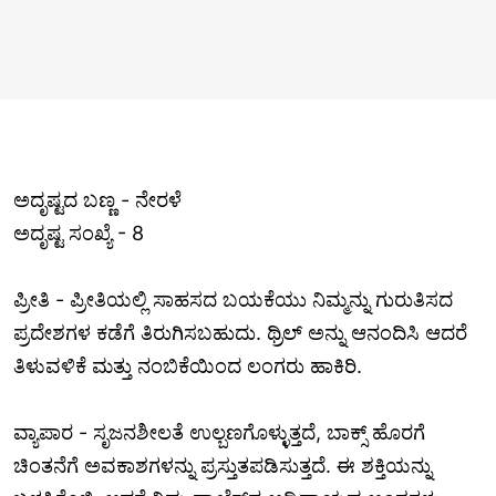
ಅದೃಷ್ಟದ ಬಣ್ಣ - ನೇರಳೆ
ಅದೃಷ್ಟ ಸಂಖ್ಯೆ - 8
ಪ್ರೀತಿ - ಪ್ರೀತಿಯಲ್ಲಿ ಸಾಹಸದ ಬಯಕೆಯು ನಿಮ್ಮನ್ನು ಗುರುತಿಸದ
ಪ್ರದೇಶಗಳ ಕಡೆಗೆ ತಿರುಗಿಸಬಹುದು. ಥ್ರಿಲ್ ಅನ್ನು ಆನಂದಿಸಿ ಆದರೆ
ತಿಳುವಳಿಕೆ ಮತ್ತು ನಂಬಿಕೆಯಿಂದ ಲಂಗರು ಹಾಕಿರಿ.
ವ್ಯಾಪಾರ - ಸೃಜನಶೀಲತೆ ಉಲ್ಬಣಗೊಳ್ಳುತ್ತದೆ, ಬಾಕ್ಸ್ ಹೊರಗೆ
ಚಿಂತನೆಗೆ ಅವಕಾಶಗಳನ್ನು ಪ್ರಸ್ತುತಪಡಿಸುತ್ತದೆ. ಈ ಶಕ್ತಿಯನ್ನು