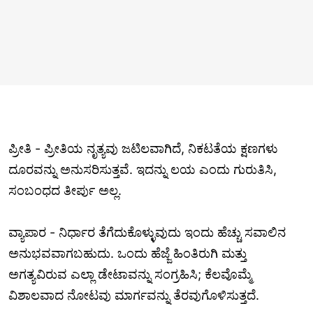
ಪ್ರೀತಿ - ಪ್ರೀತಿಯ ನೃತ್ಯವು ಜಟಿಲವಾಗಿದೆ, ನಿಕಟತೆಯ ಕ್ಷಣಗಳು
ದೂರವನ್ನು ಅನುಸರಿಸುತ್ತವೆ. ಇದನ್ನು ಲಯ ಎಂದು ಗುರುತಿಸಿ,
ಸಂಬಂಧದ ತೀರ್ಪು ಅಲ್ಲ.
ವ್ಯಾಪಾರ - ನಿರ್ಧಾರ ತೆಗೆದುಕೊಳ್ಳುವುದು ಇಂದು ಹೆಚ್ಚು ಸವಾಲಿನ
ಅನುಭವವಾಗಬಹುದು. ಒಂದು ಹೆಜ್ಜೆ ಹಿಂತಿರುಗಿ ಮತ್ತು
ಅಗತ್ಯವಿರುವ ಎಲ್ಲಾ ಡೇಟಾವನ್ನು ಸಂಗ್ರಹಿಸಿ; ಕೆಲವೊಮ್ಮೆ
ವಿಶಾಲವಾದ ನೋಟವು ಮಾರ್ಗವನ್ನು ತೆರವುಗೊಳಿಸುತ್ತದೆ.