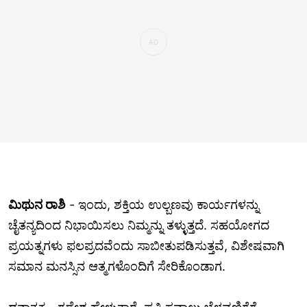
ಮಿಥುನ ರಾಶಿ
- ಇಂದು, ಶಕ್ತಿಯ ಉಲ್ಬಣವು ಕಾರ್ಯಗಳನ್ನು
ಚೈತನ್ಯದಿಂದ ನಿಭಾಯಿಸಲು ನಿಮ್ಮನ್ನು ತಳ್ಳುತ್ತದೆ. ಸಹಯೋಗದ
ಪ್ರಯತ್ನಗಳು ಫಲಪ್ರದವೆಂದು ಸಾಬೀತುಪಡಿಸುತ್ತವೆ, ವಿಶೇಷವಾಗಿ
ಸಮಾನ ಮನಸ್ಸಿನ ಆತ್ಮಗಳೊಂದಿಗೆ ಸೇರಿಕೊಂಡಾಗ.