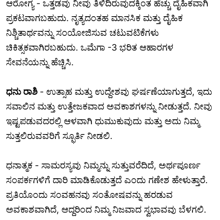
ಆರೋಗ್ಯ - ಒತ್ತಡವು ನೀವು ತಿಳಿದಿರುವುದಕ್ಕಿಂತ ಹೆಚ್ಚು ದೈಹಿಕವಾಗಿ
ಪ್ರಕಟವಾಗಬಹುದು. ನೃತ್ಯದಂತಹ ಮಾನಸಿಕ ಮತ್ತು ದೈಹಿಕ
ನಿಶ್ಚಿತಾರ್ಥವನ್ನು ಸಂಯೋಜಿಸುವ ಚಟುವಟಿಕೆಗಳು
ಚಿಕಿತ್ಸಕವಾಗಿರಬಹುದು. ಒಮೆಗಾ -3 ಭರಿತ ಆಹಾರಗಳ
ಸೇವನೆಯನ್ನು ಹೆಚ್ಚಿಸಿ.
ಧನು ರಾಶಿ
- ಉತ್ಸಾಹ ಮತ್ತು ಉದ್ದೇಶವು ಘರ್ಷಣೆಯಾಗುತ್ತದೆ, ಇದು
ಸವಾಲಿನ ಮತ್ತು ಉತ್ತೇಜಕವಾದ ಅವಕಾಶಗಳನ್ನು ನೀಡುತ್ತದೆ. ನೀವು
ಇಷ್ಟಪಡುವದರಲ್ಲಿ ಆಳವಾಗಿ ಧುಮುಕುವುದು ಮತ್ತು ಅದು ನಿಮ್ಮ
ಸುತ್ತಲಿರುವವರಿಗೆ ಸ್ಫೂರ್ತಿ ನೀಡಲಿ.
ಧನಾತ್ಮಕ - ಸಾಮರಸ್ಯವು ನಿಮ್ಮನ್ನು ಸುತ್ತುವರೆದಿದೆ, ಅರ್ಥಪೂರ್ಣ
ಸಂಪರ್ಕಗಳಿಗೆ ದಾರಿ ಮಾಡಿಕೊಡುತ್ತದೆ ಎಂದು ಗಣೇಶ ಹೇಳುತ್ತಾರೆ.
ಪ್ರತಿಯೊಂದು ಸಂವಹನವು ಸಂತೋಷವನ್ನು ಹರಡುವ
ಅವಕಾಶವಾಗಿದೆ, ಆದ್ದರಿಂದ ನಿಮ್ಮ ನಿಜವಾದ ಸ್ವಭಾವವು ಬೆಳಗಲಿ.