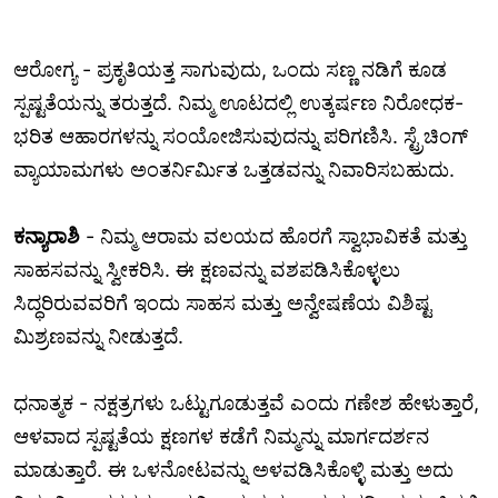
ಆರೋಗ್ಯ - ಪ್ರಕೃತಿಯತ್ತ ಸಾಗುವುದು, ಒಂದು ಸಣ್ಣ ನಡಿಗೆ ಕೂಡ
ಸ್ಪಷ್ಟತೆಯನ್ನು ತರುತ್ತದೆ. ನಿಮ್ಮ ಊಟದಲ್ಲಿ ಉತ್ಕರ್ಷಣ ನಿರೋಧಕ-
ಭರಿತ ಆಹಾರಗಳನ್ನು ಸಂಯೋಜಿಸುವುದನ್ನು ಪರಿಗಣಿಸಿ. ಸ್ಟ್ರೆಚಿಂಗ್
ವ್ಯಾಯಾಮಗಳು ಅಂತರ್ನಿರ್ಮಿತ ಒತ್ತಡವನ್ನು ನಿವಾರಿಸಬಹುದು.
ಕನ್ಯಾರಾಶಿ
- ನಿಮ್ಮ ಆರಾಮ ವಲಯದ ಹೊರಗೆ ಸ್ವಾಭಾವಿಕತೆ ಮತ್ತು
ಸಾಹಸವನ್ನು ಸ್ವೀಕರಿಸಿ. ಈ ಕ್ಷಣವನ್ನು ವಶಪಡಿಸಿಕೊಳ್ಳಲು
ಸಿದ್ಧರಿರುವವರಿಗೆ ಇಂದು ಸಾಹಸ ಮತ್ತು ಅನ್ವೇಷಣೆಯ ವಿಶಿಷ್ಟ
ಮಿಶ್ರಣವನ್ನು ನೀಡುತ್ತದೆ.
ಧನಾತ್ಮಕ - ನಕ್ಷತ್ರಗಳು ಒಟ್ಟುಗೂಡುತ್ತವೆ ಎಂದು ಗಣೇಶ ಹೇಳುತ್ತಾರೆ,
ಆಳವಾದ ಸ್ಪಷ್ಟತೆಯ ಕ್ಷಣಗಳ ಕಡೆಗೆ ನಿಮ್ಮನ್ನು ಮಾರ್ಗದರ್ಶನ
ಮಾಡುತ್ತಾರೆ. ಈ ಒಳನೋಟವನ್ನು ಅಳವಡಿಸಿಕೊಳ್ಳಿ ಮತ್ತು ಅದು