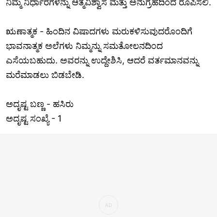
ನಿಮ್ಮ ನಿರ್ಧಾರಗಳನ್ನು ಆತ್ಮವಿಶ್ವಾಸ ಮತ್ತು ಅನುಗ್ರಹದಿಂದ ರೂಪಿಸಲಿ.
ಋಣಾತ್ಮಕ - ಹಿಂದಿನ ವಿಷಾದಗಳು ಮರುಕಳಿಸುವುದರೊಂದಿಗೆ
ಭಾವನಾತ್ಮಕ ಅಲೆಗಳು ನಿಮ್ಮನ್ನು ಸಮತೋಲನದಿಂದ
ಎಸೆಯಬಹುದು. ಅವರನ್ನು ಉದ್ದೇಶಿಸಿ, ಆದರೆ ವರ್ತಮಾನವನ್ನು
ಮರೆಮಾಡಲು ಬಿಡಬೇಡಿ.
ಅದೃಷ್ಟ ಬಣ್ಣ - ಹಸಿರು
ಅದೃಷ್ಟ ಸಂಖ್ಯೆ - 1