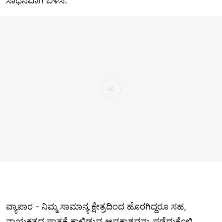
ಸಾಧನವಾಗಿ ಬಳಸಿ.
ವ್ಯಾಪಾರ - ನಿಮ್ಮ ಸಾಮಾನ್ಯ ಕ್ಷೇತ್ರದಿಂದ ಹೊರಗಿದ್ದರೂ ಸಹ,
ನಾಯಕತ್ವದ ಪಾತ್ರಕ್ಕೆ ಕಾಲಿಡುವ ಅವಕಾಶವನ್ನು ಪಡೆದುಕೊಳ್ಳಿ.