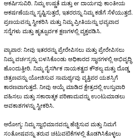
ಆಕರ್ಷಿಸುವಿರಿ. ನಿಮ್ಮ ಉಷ್ಣತೆ ಮತ್ತು er ದಾರ್ಯವು ಕಾಂತೀಯ
ಆಕರ್ಷಣೆಯನ್ನು ಸೃಷ್ಟಿಸುತ್ತದೆ, ಇತರರನ್ನು ನಿಮ್ಮ ಕಡೆಗೆ ಸೆಳೆಯುತ್ತದೆ.
ಪ್ರಣಯವನ್ನು ಸ್ವೀಕರಿಸಿ ಮತ್ತು ನಿಮ್ಮ ಪ್ರೀತಿಯನ್ನು ಭವ್ಯವಾದ
ಸನ್ನೆಗಳು ಮತ್ತು ಹೃತ್ಪೂರ್ವಕ ಕ್ಷಣಗಳಲ್ಲಿ ವ್ಯಕ್ತಪಡಿಸಿ.
ವ್ಯಾಪಾರ: ನೀವು ಇತರರನ್ನು ಪ್ರೇರೇಪಿಸಲು ಮತ್ತು ಪ್ರೇರೇಪಿಸಲು
ನಿಮ್ಮ ವರ್ಚಸ್ಸನ್ನು ಬಳಸಿಕೊಂಡು ಅಧಿಕಾರದ ಸ್ಥಾನಗಳಲ್ಲಿ ಅಭಿವೃದ್ಧಿ
ಹೊಂದುತ್ತೀರಿ. ನಿಮ್ಮ ನೈಸರ್ಗಿಕ ನಾಯಕತ್ವದ ಕೌಶಲ್ಯ ಮತ್ತು ದೊಡ್ಡ
ಚಿತ್ರಣವನ್ನು ಯೋಚಿಸುವ ಸಾಮರ್ಥ್ಯವು ವೃತ್ತಿಪರ ಯಶಸ್ಸಿಗೆ
ಕಾರಣವಾಗುತ್ತದೆ. ನೀವು ಆಯ್ಕೆ ಮಾಡಿದ ಕ್ಷೇತ್ರದಲ್ಲಿ ಉಸ್ತುವಾರಿ
ವಹಿಸಲು ಮತ್ತು ಸಕಾರಾತ್ಮಕ ಪರಿಣಾಮವನ್ನು ಉಂಟುಮಾಡಲು
ಅವಕಾಶಗಳನ್ನು ಸ್ವೀಕರಿಸಿ.
ಆರೋಗ್ಯ: ನಿಮ್ಮ ಸ್ವಾಭಿಮಾನವನ್ನು ಹೆಚ್ಚಿಸುವ ಮತ್ತು ನಿಮಗೆ
ಸಂತೋಷವನ್ನು ತರುವ ಚಟುವಟಿಕೆಗಳಲ್ಲಿ ತೊಡಗಿಸಿಕೊಳ್ಳಲು