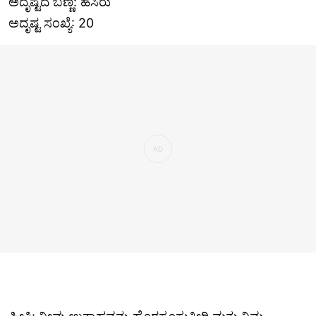
ಅದೃಷ್ಟದ ಬಣ್ಣ: ಹಸಿರು
ಅದೃಷ್ಟ ಸಂಖ್ಯೆ: 20