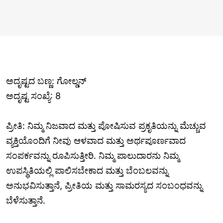
ಅದೃಷ್ಟದ ಬಣ್ಣ: ಗೋಲ್ಡನ್
ಅದೃಷ್ಟ ಸಂಖ್ಯೆ: 8
ಪ್ರೀತಿ: ನಿಮ್ಮ ನಿಜವಾದ ಮತ್ತು ಪೋಷಿಸುವ ಪ್ರಕೃತಿಯನ್ನು ಮೆಚ್ಚುವ
ವ್ಯಕ್ತಿಯೊಂದಿಗೆ ನೀವು ಆಳವಾದ ಮತ್ತು ಅರ್ಥಪೂರ್ಣವಾದ
ಸಂಪರ್ಕವನ್ನು ರೂಪಿಸುತ್ತೀರಿ. ನಿಮ್ಮ ಪಾಲುದಾರನು ನಿಮ್ಮ
ಉಪಸ್ಥಿತಿಯಲ್ಲಿ ಪಾಲಿಸಬೇಕಾದ ಮತ್ತು ಬೆಂಬಲವನ್ನು
ಅನುಭವಿಸುತ್ತಾನೆ, ಪ್ರೀತಿಯ ಮತ್ತು ಸಾಮರಸ್ಯದ ಸಂಬಂಧವನ್ನು
ಬೆಳೆಸುತ್ತಾನೆ.