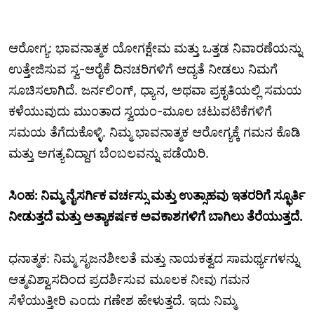
ಆರೋಗ್ಯ: ಭಾವನಾತ್ಮಕ ಯೋಗಕ್ಷೇಮ ಮತ್ತು ಒತ್ತಡ ನಿವಾರಣೆಯನ್ನು
ಉತ್ತೇಜಿಸುವ ಸ್ವ-ಆರೈಕೆ ದಿನಚರಿಗಳಿಗೆ ಆದ್ಯತೆ ನೀಡಲು ನಿಮಗೆ
ಸೂಚಿಸಲಾಗಿದೆ. ಜರ್ನಲಿಂಗ್, ಧ್ಯಾನ, ಅಥವಾ ಪ್ರಕೃತಿಯಲ್ಲಿ ಸಮಯ
ಕಳೆಯುವುದು ಮುಂತಾದ ಸ್ವಯಂ-ಮೂಲ ಚಟುವಟಿಕೆಗಳಿಗೆ
ಸಮಯ ತೆಗೆದುಕೊಳ್ಳಿ. ನಿಮ್ಮ ಭಾವನಾತ್ಮಕ ಆರೋಗ್ಯಕ್ಕೆ ಗಮನ ಕೊಡಿ
ಮತ್ತು ಅಗತ್ಯವಿದ್ದಾಗ ಬೆಂಬಲವನ್ನು ಪಡೆಯಿರಿ.
ಸಿಂಹ: ನಿಮ್ಮ ನೈಸರ್ಗಿಕ ವರ್ಚಸ್ಸು ಮತ್ತು ಉತ್ಸಾಹವು ಇತರರಿಗೆ ಸ್ಫೂರ್ತಿ
ನೀಡುತ್ತದೆ ಮತ್ತು ಅತ್ಯಾಕರ್ಷಕ ಅವಕಾಶಗಳಿಗೆ ಬಾಗಿಲು ತೆರೆಯುತ್ತದೆ.
ಧನಾತ್ಮಕ: ನಿಮ್ಮ ಸೃಜನಶೀಲತೆ ಮತ್ತು ನಾಯಕತ್ವದ ಸಾಮರ್ಥ್ಯಗಳನ್ನು
ಆತ್ಮವಿಶ್ವಾಸದಿಂದ ಪ್ರದರ್ಶಿಸುವ ಮೂಲಕ ನೀವು ಗಮನ
ಸೆಳೆಯುತ್ತೀರಿ ಎಂದು ಗಣೇಶ ಹೇಳುತ್ತದೆ. ಇದು ನಿಮ್ಮ