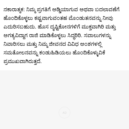
ನಕಾರಾತ್ಮಕ: ನಿಮ್ಮ ಪ್ರಗತಿಗೆ ಅಡ್ಡಿಯಾಗುವ ಅಥವಾ ಬದಲಾವಣೆಗೆ
ಹೊಂದಿಕೊಳ್ಳಲು ಕಷ್ಟವಾಗುವಂತಹ ಮೊಂಡುತನವನ್ನು ನೀವು
ಎದುರಿಸಬಹುದು. ಹೊಸ ದೃಷ್ಟಿಕೋನಗಳಿಗೆ ಮುಕ್ತವಾಗಿರಿ ಮತ್ತು
ಅಗತ್ಯವಿದ್ದಾಗ ರಾಜಿ ಮಾಡಿಕೊಳ್ಳಲು ಸಿದ್ಧರಿರಿ. ಸವಾಲುಗಳನ್ನು
ನಿವಾರಿಸಲು ಮತ್ತು ನಿಮ್ಮ ಜೀವನದ ವಿವಿಧ ಅಂಶಗಳಲ್ಲಿ
ಸಮತೋಲನವನ್ನು ಕಂಡುಹಿಡಿಯಲು ಹೊಂದಿಕೊಳ್ಳುವಿಕೆ
ಪ್ರಮುಖವಾಗಿರುತ್ತದೆ.