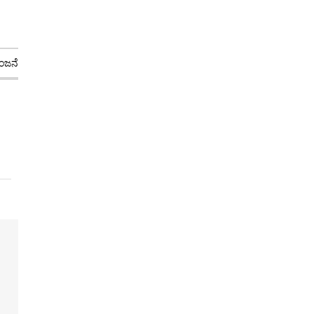
ಜನೆ
ಕ್ರೀಡೆ
ಕ್ರಿಕೆಟ್
ನಗರ
ಜಾಗತಿಕ
ಧರ್ಮ
ಜ್ಯೋತಿಷ್ಯ
ಶಿಕ್ಷಣ