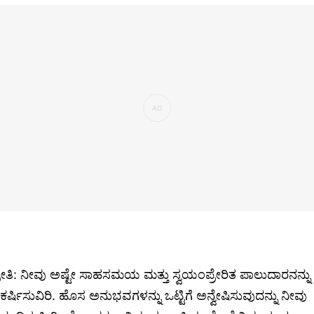
್ರೀತಿ: ನೀವು ಅಷ್ಟೇ ಸಾಹಸಮಯ ಮತ್ತು ಸ್ವಯಂಪ್ರೇರಿತ ಪಾಲುದಾರನನ್ನು
ಕರ್ಷಿಸುವಿರಿ. ಹೊಸ ಅನುಭವಗಳನ್ನು ಒಟ್ಟಿಗೆ ಅನ್ವೇಷಿಸುವುದನ್ನು ನೀವು