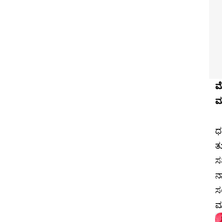
ಮ
ಮ
ಧ
ತ
ಸವ
ನ
ಸ
ಮ