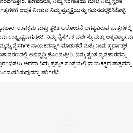
ನಂದಿಸುತ್ತೀರಿ. ಹೇಗಾದರೂ, ನಿಮ್ಮ ಸಂಗಾತಿಯ ಮೇಲೆ ನಿಮ್ಮ ಸ್ವಂತ
ತ್ಯಗಳಿಗೆ ಆದ್ಯತೆ ನೀಡುವ ನಿಮ್ಮ ಪ್ರವೃತ್ತಿಯನ್ನು ಗಮನದಲ್ಲಿರಿಸಿಕೊಳ್ಳಿ.
್ಯವಹಾರ: ಉಪಕ್ರಮ ಮತ್ತು ತ್ವರಿತ ಆಲೋಚನೆ ಅಗತ್ಯವಿರುವ ಪಾತ್ರಗಳಲ್ಲಿ
ವು ಉತ್ಕೃಷ್ಟರಾಗುತ್ತೀರಿ. ನಿಮ್ಮ ನೈಸರ್ಗಿಕ ವರ್ಚಸ್ಸು ಮತ್ತು ಆತ್ಮವಿಶ್ವಾಸವು
ಿಮ್ಮನ್ನು ನೈಸರ್ಗಿಕ ನಾಯಕನನ್ನಾಗಿ ಮಾಡುತ್ತದೆ ಮತ್ತು ನೀವು ಸ್ಪರ್ಧಾತ್ಮಕ
ಾತಾವರಣದಲ್ಲಿ ಅಭಿವೃದ್ಧಿ ಹೊಂದುತ್ತೀರಿ. ನಿಮ್ಮ ಸ್ವಂತ ವ್ಯವಹಾರವನ್ನು
್ರಾರಂಭಿಸಲು ಅಥವಾ ನಿಮ್ಮ ಪ್ರಸ್ತುತ ಸಂಸ್ಥೆಯಲ್ಲಿ ನಾಯಕತ್ವದ ಪಾತ್ರವನ್ನು
ುಂದುವರಿಸುವುದನ್ನು ಪರಿಗಣಿಸಿ.