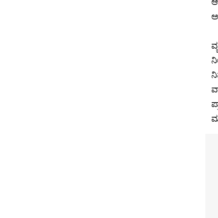
ಆ
ಅಗ
ವ
ನೀ
ನ
ವ
ಪ
ಮ