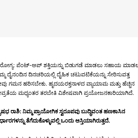
ರೋಗ್ಯ: ಪೆಂಟ್-ಅಪ್ ಶಕ್ತಿಯನ್ನು ಬಿಡುಗಡೆ ಮಾಡಲು ಸಹಾಯ ಮಾಡ
ಿಮ್ಮ ದೈನಂದಿನ ದಿನಚರಿಯಲ್ಲಿ ದೈಹಿಕ ಚಟುವಟಿಕೆಯನ್ನು ಸೇರಿಸುವತ್ತ
ೀವು ಗಮನ ಹರಿಸಬೇಕು. ಹೃದಯರಕ್ತನಾಳದ ವ್ಯಾಯಾಮ ಮತ್ತು ಹೆಚ್ಚಿನ
ೀವ್ರತೆಯ ಮಧ್ಯಂತರ ತರಬೇತಿ ವಿಶೇಷವಾಗಿ ಪ್ರಯೋಜನಕಾರಿಯಾಗಿದೆ.
ೃಷಭ ರಾಶಿ: ನಿಮ್ಮ ಪ್ರಾಯೋಗಿಕ ಸ್ವರೂಪವು ಬುದ್ಧಿವಂತ ಹಣಕಾಸಿನ
ರ್ಧಾರಗಳನ್ನು ತೆಗೆದುಕೊಳ್ಳುವಲ್ಲಿ ಒಂದು ಆಸ್ತಿಯಾಗಿರುತ್ತದೆ.