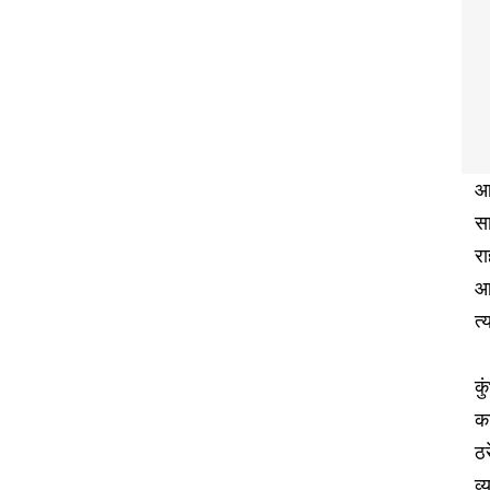
आ
सा
रा
आव
त्
कु
का
ठर
व्