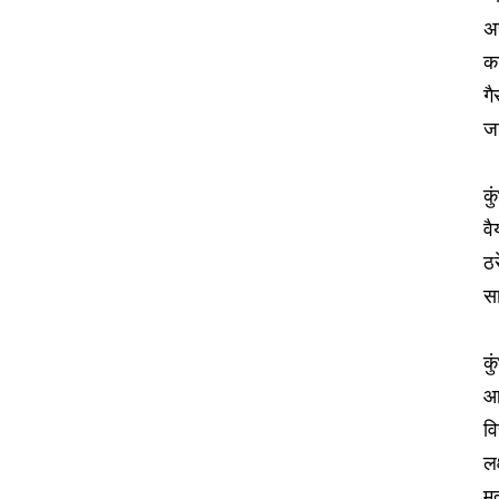
अ
क
गै
ज
कु
वै
ठर
सा
कु
आ
वि
लक
म