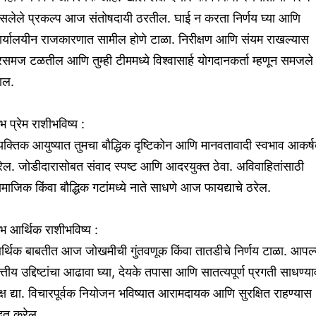
सलेले प्रकल्प आज संतोषदायी ठरतील. घाई न करता निर्णय घ्या आणि
ार्यालयीन राजकारणात सामील होणे टाळा. निरीक्षण आणि संयम राखल्यास
रसमज टळतील आणि तुम्ही टीममध्ये विश्वासार्ह योगदानकर्ता म्हणून समजले
ाल.
ंभ प्रेम राशीभविष्य :
यक्तिक आयुष्यात तुमचा बौद्धिक दृष्टिकोन आणि मानवतावादी स्वभाव आकर्
ेल. जोडीदारासोबत संवाद स्पष्ट आणि आदरयुक्त ठेवा. अविवाहितांसाठी
माजिक किंवा बौद्धिक गटांमध्ये नाते साधणे आज फायद्याचे ठरेल.
ंभ आर्थिक राशीभविष्य :
र्थिक बाबतीत आज जोखमीची गुंतवणूक किंवा तातडीचे निर्णय टाळा. आपल्
त्तीय उद्दिष्टांचा आढावा घ्या, देयके तपासा आणि सातत्यपूर्ण प्रगती साधण्य
्ष द्या. विचारपूर्वक नियोजन भविष्यात आरामदायक आणि सुरक्षित राहण्यास
दत करेल.