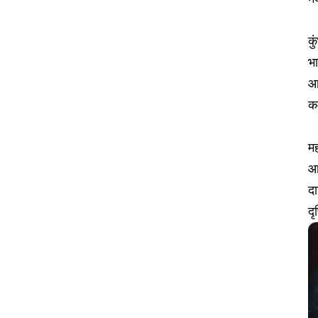
कु
भा
आह
कम
मह
आज
दा
दृ