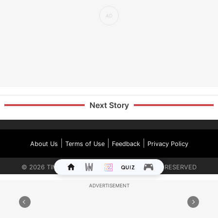
Next Story
|
|
|
About Us
Terms of Use
Feedback
Privacy Policy
©
2026
TIMES INTERNET LIMITED. ALL RIGHTS RESERVED