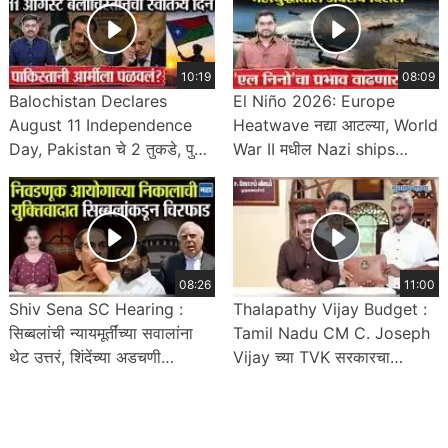
10:19
08:09
Balochistan Declares
El Niño 2026: Europe
August 11 Independence
Heatwave नद्या आटल्या, World
Day, Pakistan चे 2 तुकडे, पुढे
War II मधील Nazi ships
काय होणार ?
दिसल्या, Climate चा फटका
08:26
11:00
Shiv Sena SC Hearing :
Thalapathy Vijay Budget :
सिब्बलांची न्यायमूर्तींच्या सवालांना
Tamil Nadu CM C. Joseph
थेट उत्तरं, शिंदेंच्या अडचणी
Vijay च्या TVK सरकारचा
वाढणार?
अर्थसंकल्प