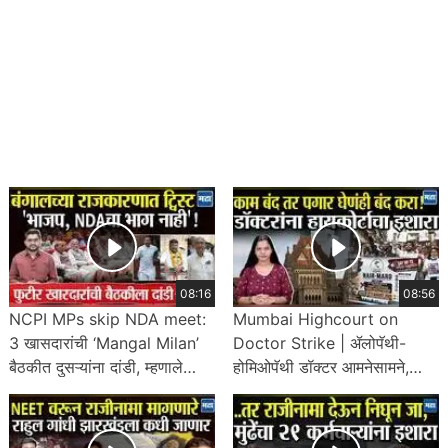
08:16
08:56
NCPI MPs skip NDA meet:
Mumbai Highcourt on
3 खासदारांची ‘Mangal Milan’
Doctor Strike | ॲलोपॅथी-
बैठकीत दुसऱ्यांना दांडी, म्हणाले
होमिओपॅथी डॉक्टर आमनेसामने,
‘Not with NDA’
संपावर हायकोर्टाचा कडक इशारा