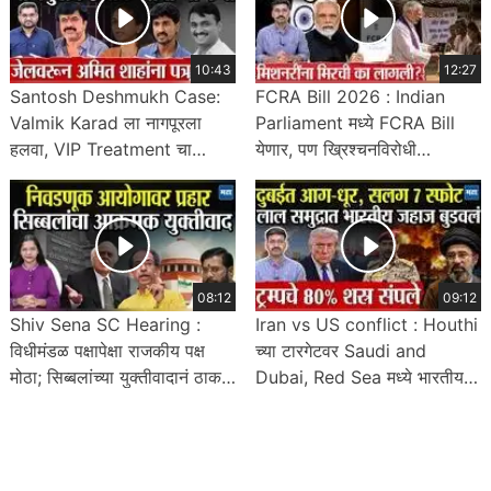
10:43
12:27
Santosh Deshmukh Case:
FCRA Bill 2026 : Indian
Valmik Karad ला नागपूरला
Parliament मध्ये FCRA Bill
हलवा, VIP Treatment चा
येणार, पण ख्रिश्चनविरोधी
आरोप, Amit Shah यांना पत्र
असल्याचा America चा आरोप
08:12
09:12
Shiv Sena SC Hearing :
Iran vs US conflict : Houthi
विधीमंडळ पक्षापेक्षा राजकीय पक्ष
च्या टारगेटवर Saudi and
मोठा; सिब्बलांच्या युक्तीवादानं ठाकरे
Dubai, Red Sea मध्ये भारतीय
वरचढ
जहाज बुडालं