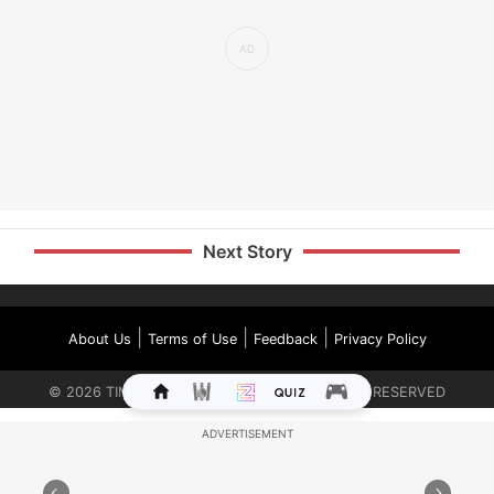
Next Story
|
|
|
About Us
Terms of Use
Feedback
Privacy Policy
©
2026
TIMES INTERNET LIMITED. ALL RIGHTS RESERVED