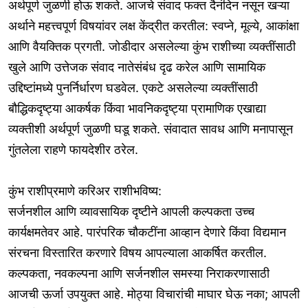
अर्थपूर्ण जुळणी होऊ शकते. आजचे संवाद फक्त दैनंदिन नसून खऱ्या
अर्थाने महत्त्वपूर्ण विषयांवर लक्ष केंद्रीत करतील: स्वप्ने, मूल्ये, आकांक्षा
आणि वैयक्तिक प्रगती. जोडीदार असलेल्या कुंभ राशीच्या व्यक्तींसाठी
खुले आणि उत्तेजक संवाद नातेसंबंध दृढ करेल आणि सामायिक
उद्दिष्टांमध्ये पुनर्निर्धारण घडवेल. एकटे असलेल्या व्यक्तींसाठी
बौद्धिकदृष्ट्या आकर्षक किंवा भावनिकदृष्ट्या प्रामाणिक एखाद्या
व्यक्तीशी अर्थपूर्ण जुळणी घडू शकते. संवादात सावध आणि मनापासून
गुंतलेला राहणे फायदेशीर ठरेल.
कुंभ राशीप्रमाणे करिअर राशीभविष्य:
सर्जनशील आणि व्यावसायिक दृष्टीने आपली कल्पकता उच्च
कार्यक्षमतेवर आहे. पारंपरिक चौकटींना आव्हान देणारे किंवा विद्यमान
संरचना विस्तारित करणारे विषय आपल्याला आकर्षित करतील.
कल्पकता, नवकल्पना आणि सर्जनशील समस्या निराकरणासाठी
आजची ऊर्जा उपयुक्त आहे. मोठ्या विचारांची माघार घेऊ नका; आपली